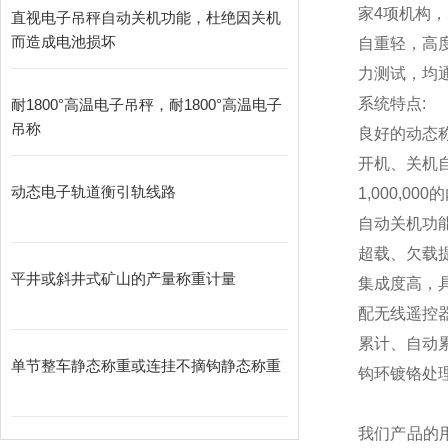
家4项机构，
直视电子吊秤自动关机功能，杜绝因关机
而造成电池损坏
自重轻，高
力测试，均通
系统特点:
耐1800°高温电子吊秤，耐1800°高温电子
吊称
良好的动态
开机、关机
动态电子轨道衡引轨线路
1,000,000
的
自动关机功
超载、欠载
平井或斜井式矿山的产量称重计量
集成度高，
配无线遥控
累计、自动
单节整车静态称重或连挂不摘钩静态称重
钩环镀铬处
我们产品的