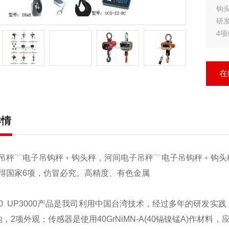
钩头秤UPW50
研
4项
应
高
在
详情
吊秤﹋电子吊钩秤﹢钩头秤，河间电子吊秤﹋电子吊钩秤﹢钩头
得国家6项，仿冒必究。高精度、有色金属
00
UP3000
产品是我司利用中国台湾技术，经过多年的研发实践
构，2项外观；传感器是使用40GrNiMN-A(40镉镍锰A)作