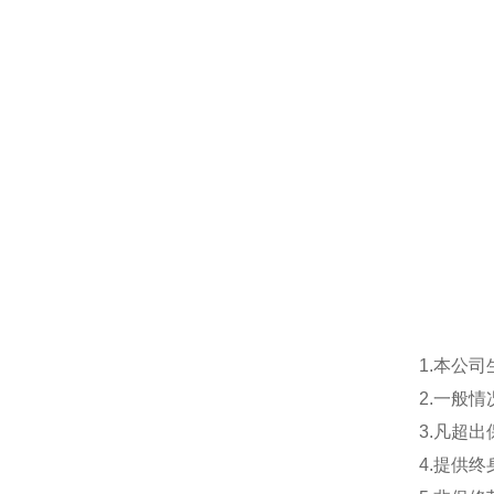
1.本公
2.一般
3.凡超
4.提供