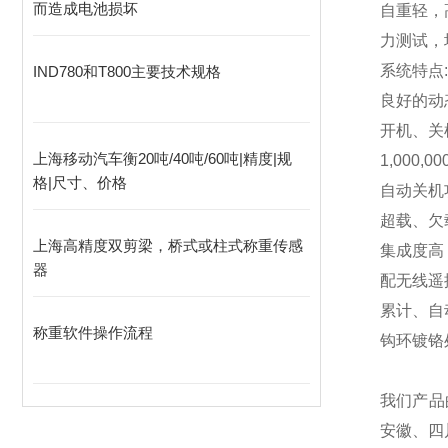
而造成电池损坏
自重轻，
力测试，
系统特点:
IND780和T800主要技术规格
良好的动
开机、关
上海移动汽车衡20吨/40吨/60吨|精度|规
1,000,00
格|尺寸、价格
自动关机
超载、欠
上海高精度双剪梁，桥式或柱式称重传感
集成度高
器
配无线遥
累计、自
称重软件操作流程
钩环镀铬
我们产品
安徽、四