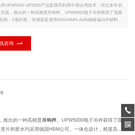
00 UP3000产品是我司利用中国台湾技术，经过多年的
发实践，推出的一种高精度吊钩秤。UPW5000电子吊秤获得了国家
机构，2项外观；传感器是使用40GrNiMN-A(40镉镍锰A)作材料，
变片和胶水均采用德国HBM公司。一体化设计，精度高，自重轻，
度低，稳定时间快5－8秒即可稳定，是交易，工厂。经
线咨询
秤
，推出的一种高精度
吊钩秤
。UPW5000
电子吊秤
获得了国
材料，应变片和胶水均采用德国HBM公司。一体化设计，精度高，