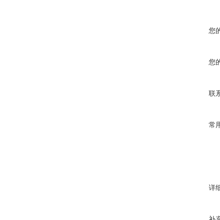
您
您
联
常
详
补