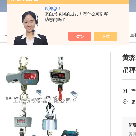
欢迎您！
来自局域网的朋友！有什么可以帮
助您的吗？
我的位置：
首页
>
产品中心
>
电子吊秤
>
直
/ PRODUCTS
黄骅
吊秤
产
更
简
黄