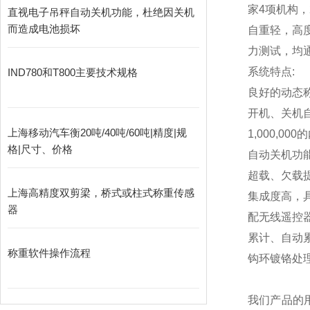
家4项机构，
直视电子吊秤自动关机功能，杜绝因关机
而造成电池损坏
自重轻，高
力测试，均通
系统特点:
IND780和T800主要技术规格
良好的动态
开机、关机
上海移动汽车衡20吨/40吨/60吨|精度|规
1,000,000
的
格|尺寸、价格
自动关机功
超载、欠载
上海高精度双剪梁，桥式或柱式称重传感
集成度高，
器
配无线遥控
累计、自动
称重软件操作流程
钩环镀铬处
我们产品的