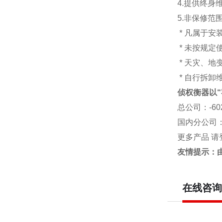
4.提供终身
5.非保修范
* 凡属于
* 未按规定
* 天灾、
* 自行拆卸
侦权衡器以“
总公司
：-6
国内分公司
更多产品 请
友情提示：
在线咨询