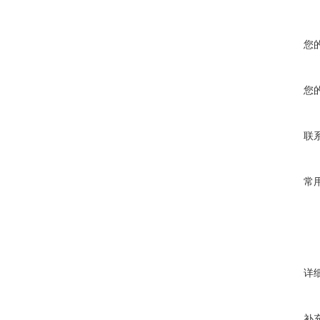
您
您
联
常
详
补