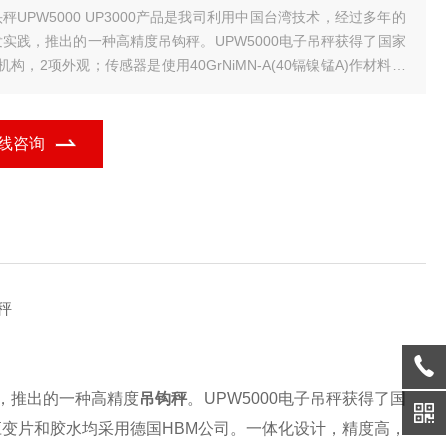
00 UP3000产品是我司利用中国台湾技术，经过多年的
发实践，推出的一种高精度吊钩秤。UPW5000电子吊秤获得了国家
机构，2项外观；传感器是使用40GrNiMN-A(40镉镍锰A)作材料，
变片和胶水均采用德国HBM公司。一体化设计，精度高，自重轻，
度低，稳定时间快5－8秒即可稳定，是交易，工厂。经
线咨询
秤
，推出的一种高精度
吊钩秤
。UPW5000
电子吊秤
获得了国
材料，应变片和胶水均采用德国HBM公司。一体化设计，精度高，