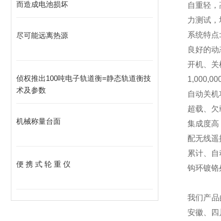
而造成电池损坏
自重轻，
力测试，
系统特点:
尽可能远离热源
良好的动
开机、关
侦权推出100吨电子轨道衡=静态轨道衡技
1,000,00
术及参数
自动关机
超载、欠
机械称量台面
集成度高
配无线遥
累计、自
便 携 式 轮 重 仪
钩环镀铬
我们产品
安徽、四