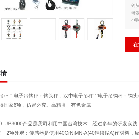
钩头秤UPW50
研
4项
应
高
在
详情
吊秤﹋电子吊钩秤﹢钩头秤，汉中电子吊秤﹋电子吊钩秤﹢钩头
得国家6项，仿冒必究。高精度、有色金属
00
UP3000
产品是我司利用中国台湾技术，经过多年的研发实践
构，2项外观；传感器是使用40GrNiMN-A(40镉镍锰A)作