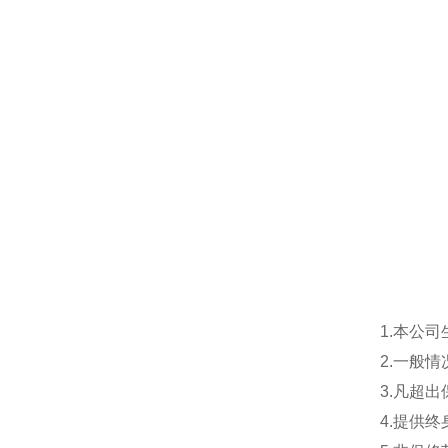
1.本公
2.一般
3.凡超
4.提供