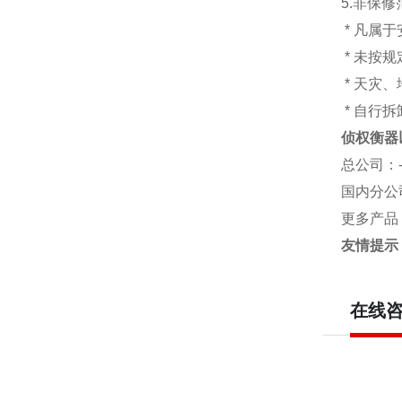
5.非保
* 凡属
* 未按
* 天灾
* 自行
侦权衡器
总公司
：
国内分公
更多产品
友情提示
在线