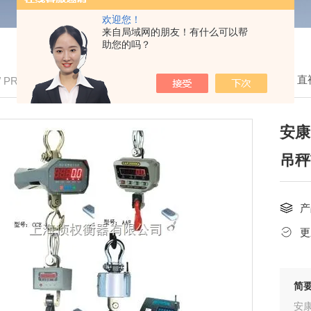
欢迎您！
来自局域网的朋友！有什么可以帮
助您的吗？
我的位置：
首页
>
产品中心
>
电子吊秤
>
直
/ PRODUCTS
安康
吊秤
产
更
简
安