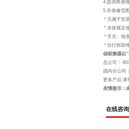
4.提供终身
5.非保修范
* 凡属于
* 未按规定
* 天灾、
* 自行拆卸
侦权衡器以“
总公司
：-6
国内分公司
更多产品 请
友情提示：
在线咨询