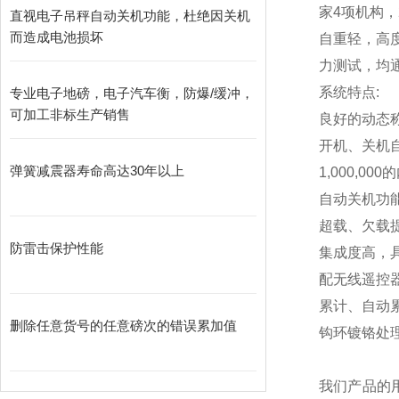
家4项机构，
直视电子吊秤自动关机功能，杜绝因关机
而造成电池损坏
自重轻，高
力测试，均通
系统特点:
专业电子地磅，电子汽车衡，防爆/缓冲，
可加工非标生产销售
良好的动态
开机、关机
弹簧减震器寿命高达30年以上
1,000,000
的
自动关机功
超载、欠载
防雷击保护性能
集成度高，
配无线遥控
累计、自动
删除任意货号的任意磅次的错误累加值
钩环镀铬处
我们产品的