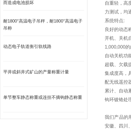
而造成电池损坏
自重轻，高
力测试，均通
系统特点:
耐1800°高温电子吊秤，耐1800°高温电子
吊称
良好的动态
开机、关机
动态电子轨道衡引轨线路
1,000,000
的
自动关机功
超载、欠载
平井或斜井式矿山的产量称重计量
集成度高，
配无线遥控
累计、自动
单节整车静态称重或连挂不摘钩静态称重
钩环镀铬处
我们产品的
安徽、四川