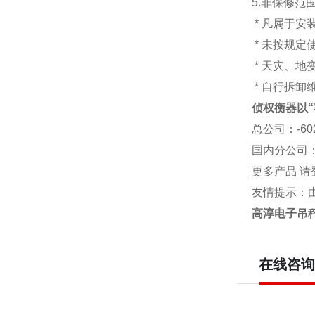
5.非保修范
* 凡属于
* 未按规定
* 天灾、
* 自行拆卸
侦权衡器以“
总公司
：-6
国内分公司
更多产品 请
友情提示：
高淳电子吊
在线咨询