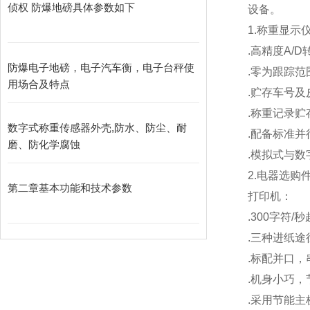
侦权 防爆地磅具体参数如下
设备。
1.
称重显示
.
高精度A/D
防爆电子地磅，电子汽车衡，电子台秤使
.
零为跟踪范
用场合及特点
.
贮存车号及
.
称重记录贮存
数字式称重传感器外壳,防水、防尘、耐
.
配备标准并
磨、防化学腐蚀
.
模拟式与数
2.
电器选购
第二章基本功能和技术参数
打印机：
.300
字符/
.
三种进纸途
.
标配并口，
.
机身小巧，
.
采用节能主板