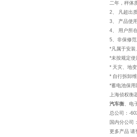
二年，秤体
2、 凡超
3、 产品
4、 用户
5、非保修
*凡属于安
*未按规定
* 天灾、地
* 自行拆卸
*蓄电池保用
上海侦权衡
汽车衡
、电
总公司
：-6
国内分公司
更多产品 请