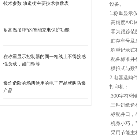
技术参数 轨道衡主要技术参数表
设备。
1.
称重显示
.
高精度A/D
耐高温吊秤*的智能充电保护功能
.
零为跟踪范
.
贮存车号及
.
称重记录贮存
在称重显示控制器的同一相线上不得接感
.
配备标准并
性负载，如门铃等
.
模拟式与数
2.
电器选购
爆炸危险的场所使用的电子产品就叫防爆
打印机：
产品
.300
字符/
.
三种进纸途
.
标配并口，
.
机身小巧，
.
采用节能主板