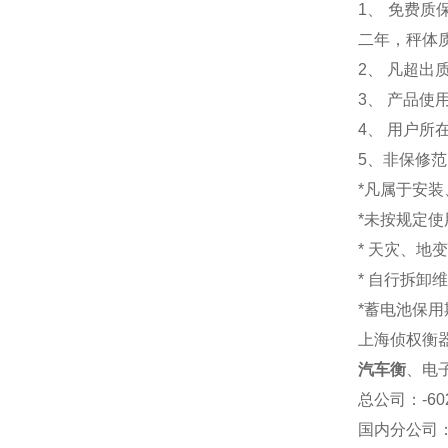
1
、 免费质
二年，秤体
2、 凡超
3、 产品
4、 用户
5、非保修
*凡属于安
*未按规定
* 天灾、地
* 自行拆卸
*蓄电池保用
上海侦权衡
汽车衡
、电
总公司
：-6
国内分公司