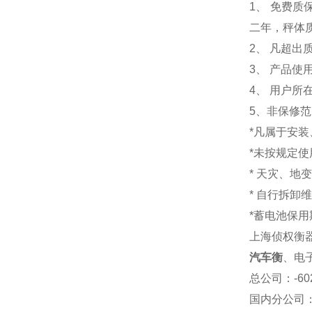
1
、 免费质
二年，秤体
2、 凡超
3、 产品
4、 用户
5、非保修
*凡属于安
*未按规定
* 天灾、地
* 自行拆卸
*蓄电池保用
上海侦权衡
汽车衡
、电
总公司
：-6
国内分公司