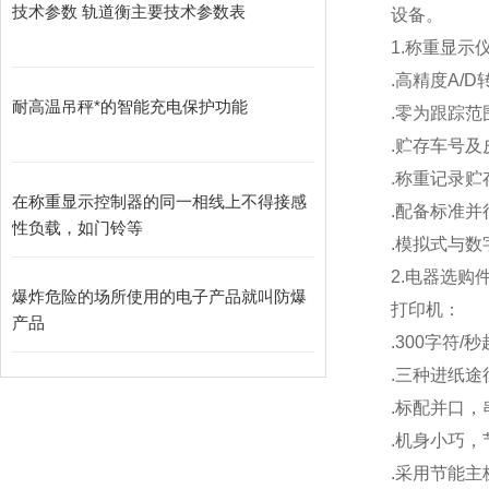
技术参数 轨道衡主要技术参数表
设备。
1.
称重显示
.
高精度A/D
耐高温吊秤*的智能充电保护功能
.
零为跟踪范
.
贮存车号及
.
称重记录贮存
在称重显示控制器的同一相线上不得接感
.
配备标准并
性负载，如门铃等
.
模拟式与数
2.
电器选购
爆炸危险的场所使用的电子产品就叫防爆
打印机：
产品
.300
字符/
.
三种进纸途
.
标配并口，
.
机身小巧，
.
采用节能主板