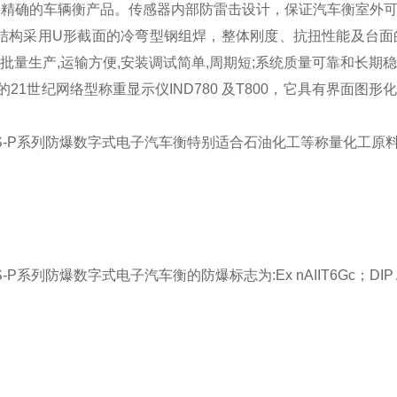
ui精确的车辆衡产品。传感器内部防雷击设计，保证汽车衡室外可
结构采用U形截面的冷弯型钢组焊，整体刚度、抗扭性能及台面
大批量生产,运输方便,安装调试简单,周期短;系统质量可靠和长期
的21世纪网络型称重显示仪IND780 及T800，它具有界面
-P
系列防爆数字式电子汽车衡特别适合石油化工等称量化工原
-P
系列防爆数字式电子汽车衡的防爆标志为:Ex nAIIT6Gc；DIP 