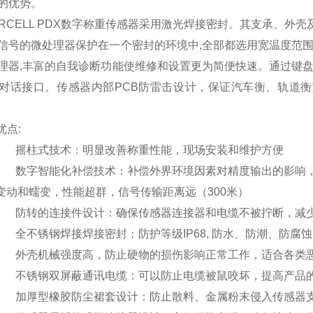
的优势。
RCELL PDX
数字称重传感器采用激光焊接密封。其支承、外壳
信号的微处理器保护在一个密封的环境中,全部都选用宽温度范围
理器,丰富的自我诊断功能使维修和设置更为简便快速。通过键盘
对话接口。传感器内部PCB防雷击设计，保证汽车衡、轨道衡
优点:
·
摇柱式技术：明显改善称重性能，现场安装和维护方便
·
数字智能化补偿技术：补偿外界环境因素对精度输出的影响
变动和蠕变，性能超群，信号传输距离远（300米）
·
防转的连接件设计：确保传感器连接器和电缆不被拧断，减
·
全不锈钢焊接焊接密封：防护等级IP68, 防水、防潮、防
·
外壳机械强度高，防止硬物的损伤影响正常工作，适合各类
·
不锈钢双屏蔽通讯电缆：可以防止电缆被鼠咬坏，提高产品
·
加厚型橡胶防尘裙套设计：防止散料、金属粉末侵入传感器