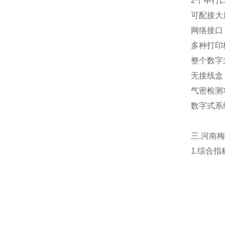
2
个串行口：
可配接大
网络接口
多种打印
整个数字
无接线盒
气密检测
数字式系
三.
河南梅
1.综合指