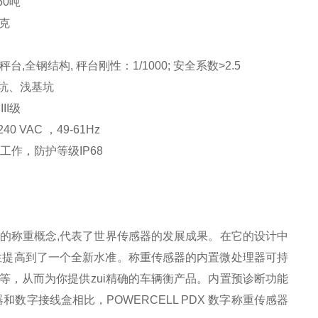
60
吨
克
, 秤台刚性：1/1000; 安全系数>2.5
、浅基坑
I级
240 VAC
，
49-61Hz
，防护等级IP68
的称重概念,代表了世界传感器的发展成果。在它的设计中
性提高到了一个全新水准。称重传感器的内置微处理器可持
，从而为你提供zui精确的车辆衡产品。内置预诊断功能
字接线盒相比，POWERCELL PDX 数字称重传感器