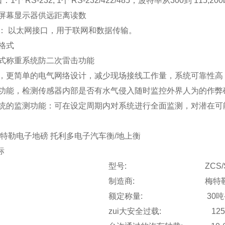
1个 RS-232, 1个 RS-232/422/485，波特率从300到 115
屏幕显示器供远距离读数
： 以太网接口，用于联网和数据传输。
格式
式称重系统防二次雷击功能
，更简单的电气网络设计，减少现场接线工作量，系统可靠性高
功能，检测传感器内部是否有水气侵入随时监控外界人为的作弊
统的监测功能：可在设定周期内对系统进行全面监测，对潜在可
特勒电子地磅 托利多电子汽车衡/地上衡
标
型号: ZCS/SCS
制造商: 梅特勒-托
额定称量: 30吨-2
zui大安全过载: 125