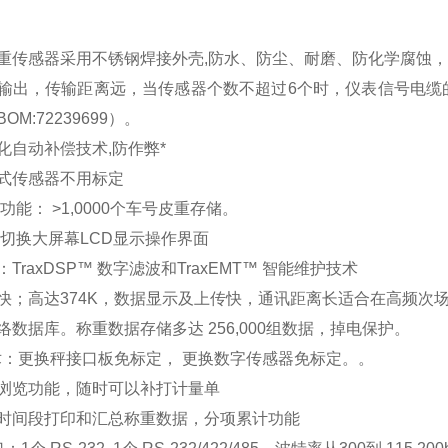
重传感器采用不锈钢焊接外壳,防水、防尘、耐磨、防化学腐蚀
输出，传输距离远，当传感器个数不超过6个时，仪表信号电缆的
OM:72239699）。
化自动补偿技术,防作弊*
式传感器不用标定
功能： >1,0000个车号皮重存储。
可切换大屏幕LCD显示操作界面
TraxDSP™ 数字滤波和TraxEMT™ 智能维护技术
快；高达374K，数据显示及上传快，通讯距离长适合在高频次
络数据库。称重数据存储多达 256,000组数据，掉电保护。
术：更换秤接口板免标定， 更换数字传感器免标定。。
浏览功能，随时可以补打计量单
时间段打印和汇总称重数据，分项累计功能