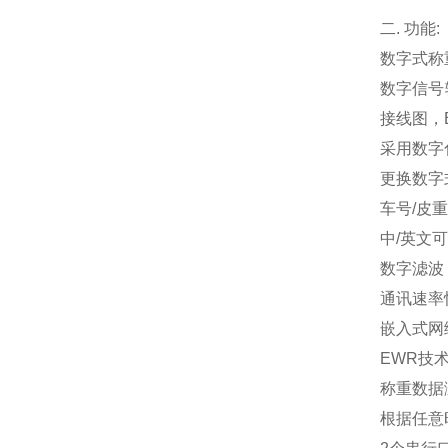
二
.
功能
:
数字式称
数字信号
接线图，B
采用数字
更换数字
车号/皮重
中/英文
数字滤波：
通讯速率
嵌入式网
EWR
技
称重数据
根据任意