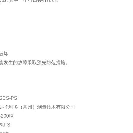
,200bps. 其中一串行口接打印机。
破坏
能发生的故障采取预先防范措施。
-PS
利多（常州）测量技术有限公司
00吨
%FS