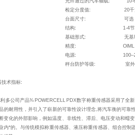
允许通过的汽车轴载:
10-
检定分度值: 20千
台面尺寸: 可选
结构: 1-4节秤台,全钢结构
基础形式: 无基坑
精度: OIML II
电源:
100–
秤台防护等级: 室外工作
器技术指标:
托利多公司产品
¾
POWERCELL PDX
数字称重传感器采用了全新
品的耐用性，并引入了崭新的可靠性设计理念,将汽车衡的可靠
断变化的外部影响，例如温度、非线性、滞后、电压变动和蠕变等
业内*的。与传统模拟称重传感器、液压称重传感器、组合控制器和数