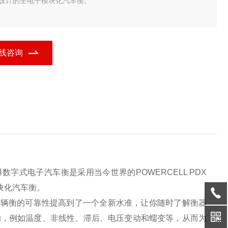
而设计的全电子模块化汽车衡。
式称重传感器POWERCELL PDX采用了崭新的预诊断设计理念,将
辆衡的可靠性提高到了一个全新水准，让你随时了解衡器的工作状
。称重传感器的内置微处理器可持续补偿不断变化的外部影响
线咨询
爆数字式电子汽车衡是采用当今世界的POWERCELL PDX
模块化汽车衡。
,将车辆衡的可靠性提高到了一个全新水准，让你随时了解衡器
响，例如温度、非线性、滞后、电压变动和蠕变等，从而为