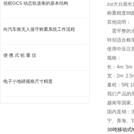
侦权GCS 动态轨道衡的基本结构
zui大台面长度
称重精度III
其他说明：
向汽车衡无人值守称重系统工作流程
需平整的水
特别适合粮
使用中应注
便 携 式 轮 重 仪
规格：
长：4m 5m 
宽：2m 2.5
电子小地磅规格尺寸精度
量程：5吨 10
我们产品的
越南等国家
国内直销：
宁、青海、
30吨移动式