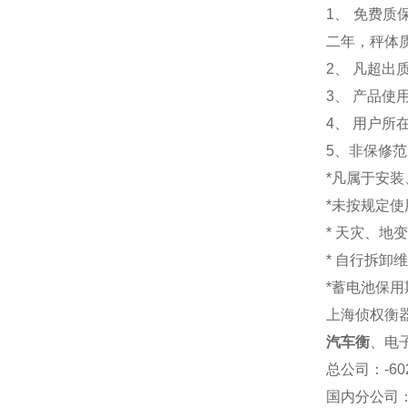
1
、 免费质
二年，秤体
2、 凡超
3、 产品
4、 用户
5、非保修
*凡属于安
*未按规定
* 天灾、地
* 自行拆卸
*蓄电池保用
上海侦权衡
汽车衡
、
电
总公司
：-6
国内分公司