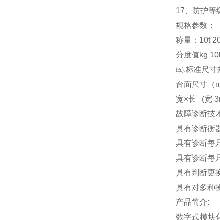
17
、防护等级
规格参数：
称量：10t 20t 3
分度值kg 10kg
㈤.标准尺寸
台面尺寸（m） 3x
宽×长 (宽 3m
故障诊断技
具有诊断衡
具有诊断每
具有诊断每
具有判断更
具有对多种
产品简介:
数字式模块