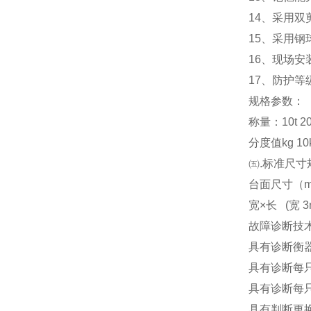
14
、采用双
15
、采用钢
16
、现场安
17
、防护等级
规格参数：
称量：10t 20t 3
分度值kg 10kg
㈤.标准尺寸
台面尺寸（m） 3x
宽×长 (宽 3m
故障诊断技
具有诊断衡
具有诊断每
具有诊断每
具有判断更