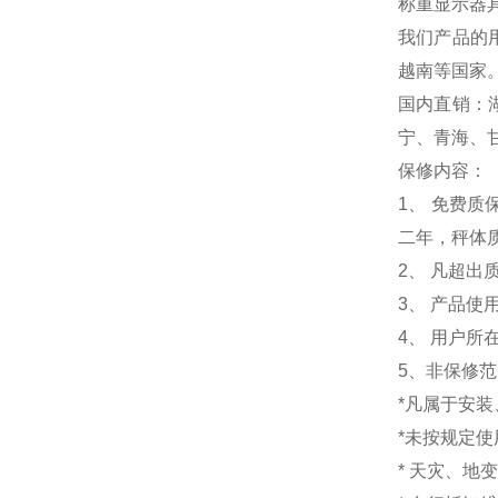
称重显示器
我们产品的
越南等国家
国内直销：
宁、青海、
保修内容：
1
、 免费质
二年，秤体
2、 凡超
3、 产品
4、 用户
5、非保修
*凡属于安
*未按规定
* 天灾、地