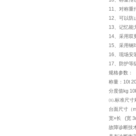
11
、对称重
12
、可以防
13
、记忆能
14
、采用双
15
、采用钢
16
、现场安
17
、防护等级
规格参数：
称量：10t 20t 3
分度值kg 10kg
㈤.标准尺寸
台面尺寸（m） 3x
宽×长 (宽 3m
故障诊断技