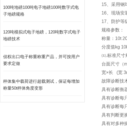
15
、采用钢
100吨地磅100吨电子地磅100吨数字式电
16
、现场安
子地磅规格
17
、防护等级
规格参数：
120吨模拟式电子地磅，120吨数字式电子
称量：10t 20t 3
地磅技术
分度值kg 10kg
㈤.标准尺寸
侦权出口电子称重称重产品，并可按用户
要求定做
台面尺寸（m） 3x
宽×长 (宽 3m
故障诊断技
秤体集中载荷进行超载测试，保证每增加
称量50t秤体角度变形
具有诊断衡
具有诊断每
具有诊断每
具有判断更
具有对多种