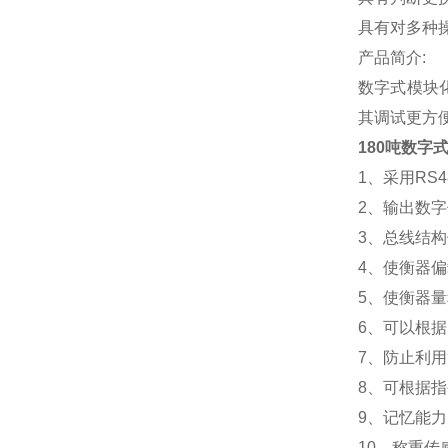
具有对多种
产品简介:
数字式模块
其调试更方
180吨数字
1
、采用RS
2
、输出数字
3
、总线结构
4
、使衡器偏
5
、使衡器量
6
、可以根据
7
、防止利用
8
、可根据指
9
、记忆能力
10
、称重传