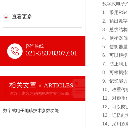
数字式电子
1
、采用RS
查看更多
2
、输出数字
3
、总线结构
4
、使衡器偏
咨询热线：
5
、使衡器量
021-58378307,601
6
、可以根据
7
、防止利用
8
、可根据指
9
、记忆能力
相关文章
ARTICLES
10
、称重传
致力于成为更好的解决方案供应商！
11
、对称重
12
、可以防
数字式电子地磅技术参数功能
13
、记忆能
14
、采用双