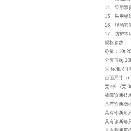
14
、采用双
15
、采用钢
16
、现场安
17
、防护等级
规格参数：
称量：10t 20t 3
分度值kg 10kg
㈤.标准尺寸
台面尺寸（m） 3x
宽×长 (宽 3m
故障诊断技
具有诊断衡
具有诊断每
具有诊断每
具有判断更