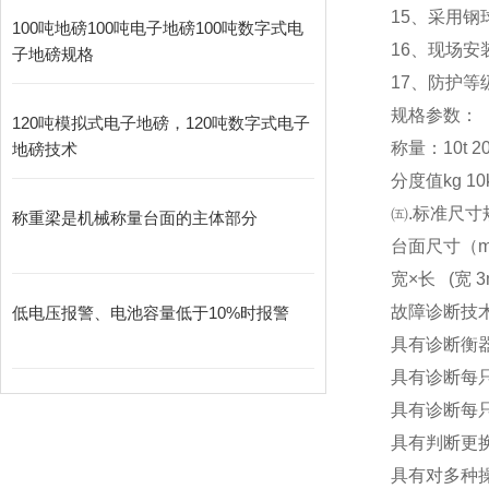
15
、采用钢
100吨地磅100吨电子地磅100吨数字式电
16
、现场安
子地磅规格
17
、防护等级
规格参数：
120吨模拟式电子地磅，120吨数字式电子
称量：10t 20t 3
地磅技术
分度值kg 10kg
㈤.标准尺寸
称重梁是机械称量台面的主体部分
台面尺寸（m） 3x
宽×长 (宽 3m
故障诊断技
低电压报警、电池容量低于10%时报警
具有诊断衡
具有诊断每
具有诊断每
具有判断更
具有对多种