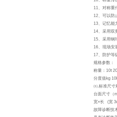
11
、对称重
12
、可以防
13
、记忆能
14
、采用双
15
、采用钢
16
、现场安
17
、防护等级
规格参数：
称量：10t 20t 3
分度值kg 10kg
㈤.标准尺寸
台面尺寸（m） 3x
宽×长 (宽 3m
故障诊断技