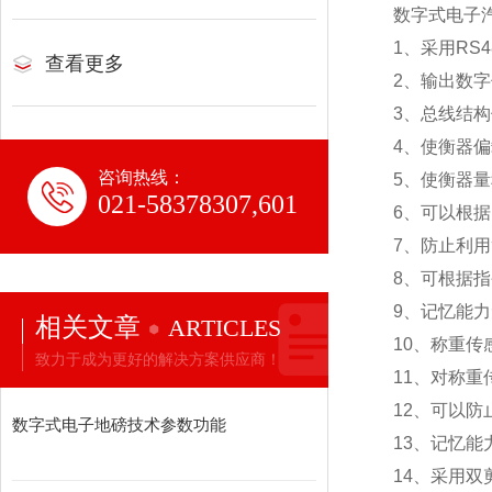
数字式电子
1
、采用RS
查看更多
2
、输出数字
3
、总线结构
4
、使衡器偏
咨询热线：
5
、使衡器量
021-58378307,601
6
、可以根据
7
、防止利用
8
、可根据指
9
、记忆能力
相关文章
ARTICLES
10
、称重传
致力于成为更好的解决方案供应商！
11
、对称重
12
、可以防
数字式电子地磅技术参数功能
13
、记忆能
14
、采用双