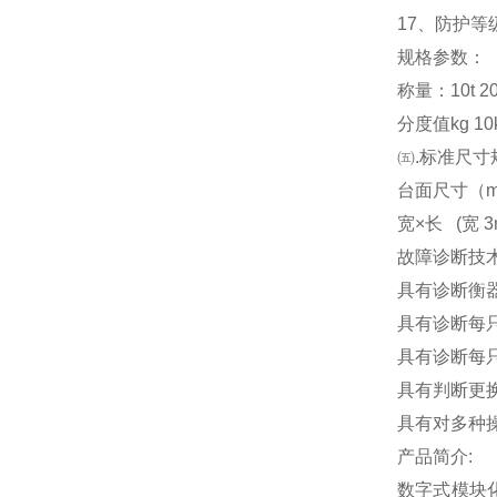
17
、防护等级
规格参数：
称量：10t 20t 3
分度值kg 10kg
㈤.标准尺寸
台面尺寸（m） 3x
宽×长 (宽 3m
故障诊断技
具有诊断衡
具有诊断每
具有诊断每
具有判断更
具有对多种
产品简介:
数字式模块