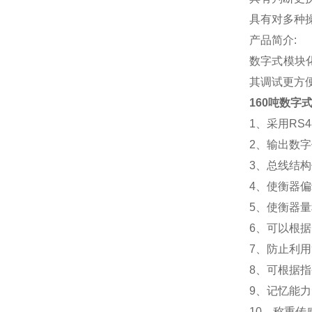
具有对多种
产品简介:
数字式模块
其调试更方
160吨数字
1
、采用RS
2
、输出数字
3
、总线结构
4
、使衡器偏
5
、使衡器量
6
、可以根据
7
、防止利用
8
、可根据指
9
、记忆能力
10
、称重传