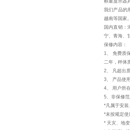
称重显示器
我们产品的
越南等国家
国内直销：
宁、青海、
保修内容：
1
、 免费质
二年，秤体
2、 凡超
3、 产品
4、 用户
5、非保修
*凡属于安
*未按规定
* 天灾、地