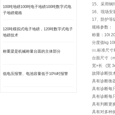
15
、采用钢
100吨地磅100吨电子地磅100吨数字式电
16
、现场安
子地磅规格
17
、防护等级
规格参数：
120吨模拟式电子地磅，120吨数字式电子
称量：10t 20t 3
地磅技术
分度值kg 10kg
㈤.标准尺寸
称重梁是机械称量台面的主体部分
台面尺寸（m） 3x
宽×长 (宽 3m
故障诊断技
低电压报警、电池容量低于10%时报警
具有诊断衡
具有诊断每
具有诊断每
具有判断更
具有对多种