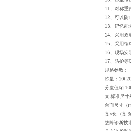
11
、对称重
12
、可以防
13
、记忆能
14
、采用双
15
、采用钢
16
、现场安
17
、防护等级
规格参数：
称量：10t 20t 3
分度值kg 10kg
㈤.标准尺寸
台面尺寸（m） 3x
宽×长 (宽 3m
故障诊断技