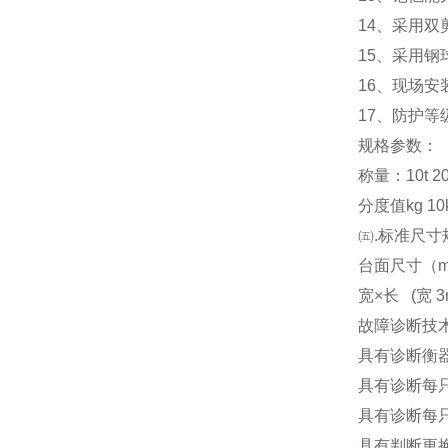
14
、采用双
15
、采用钢
16
、现场安
17
、防护等级
规格参数：
称量：10t 20t 3
分度值kg 10kg
㈤.标准尺寸
台面尺寸（m） 3x
宽×长 (宽 3m
故障诊断技
具有诊断衡
具有诊断每
具有诊断每
具有判断更