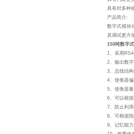
具有对多种
产品简介:
数字式模块
其调试更方
150吨数字
1
、采用RS
2
、输出数字
3
、总线结构
4
、使衡器偏
5
、使衡器量
6
、可以根据
7
、防止利用
8
、可根据指
9
、记忆能力
10
、称重传