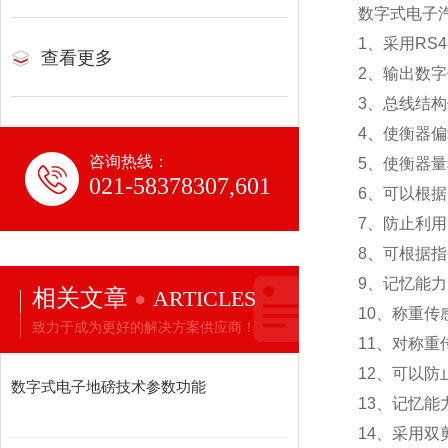
数字式电子
1
、采用RS
查看更多
2
、输出数字
3
、总线结构
4
、使衡器偏
咨询热线：
5
、使衡器量
021-58378307,601
6
、可以根据
7
、防止利用
8
、可根据指
9
、记忆能力
相关文章
ARTICLES
10
、称重传
致力于成为更好的解决方案供应商！
11
、对称重
12
、可以防
数字式电子地磅技术参数功能
13
、记忆能
14
、采用双