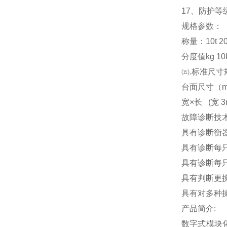
17
、防护等级
规格参数：
称量：10t 20t 3
分度值kg 10kg
㈤.标准尺寸
台面尺寸（m） 3x
宽×长 (宽 3m
故障诊断技
具有诊断衡
具有诊断每
具有诊断每
具有判断更
具有对多种
产品简介:
数字式模块