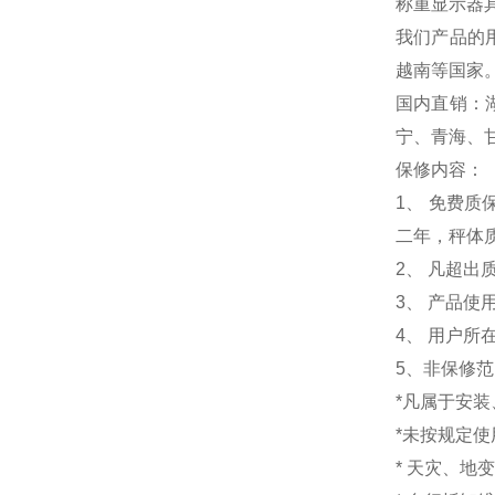
称重显示器
我们产品的
越南等国家
国内直销：
宁、青海、
保修内容：
1
、 免费质
二年，秤体
2、 凡超
3、 产品
4、 用户
5、非保修
*凡属于安
*未按规定
* 天灾、地