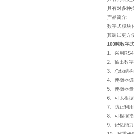
具有对多种
产品简介:
数字式模块
其调试更方
100吨数字
1
、采用RS
2
、输出数字
3
、总线结构
4
、使衡器偏
5
、使衡器量
6
、可以根据
7
、防止利用
8
、可根据指
9
、记忆能力
10
、称重传