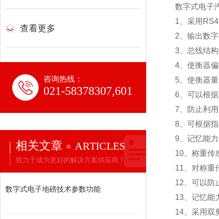
数字式电子
1
、采用RS
查看更多
2
、输出数字
3
、总线结构
4
、使衡器偏
咨询热线：
5
、使衡器量
021-58378307,601
6
、可以根据
7
、防止利用
8
、可根据指
9
、记忆能力
相关文章
ARTICLES
10
、称重传
致力于成为更好的解决方案供应商！
11
、对称重
12
、可以防
数字式电子地磅技术参数功能
13
、记忆能
14
、采用双