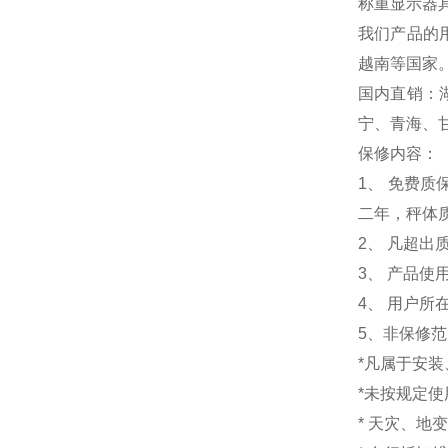
称重显示器
我们产品的
越南等国家
国内直销：
宁、青海、
保修内容：
1
、 免费质
二年，秤体
2、 凡超
3、 产品
4、 用户
5、非保修
*凡属于安
*未按规定
* 天灾、地