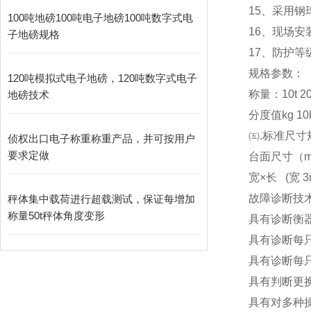
15
、采用钢
100吨地磅100吨电子地磅100吨数字式电
16
、现场安
子地磅规格
17
、防护等级
规格参数：
120吨模拟式电子地磅，120吨数字式电子
称量：10t 20t 3
地磅技术
分度值kg 10kg
㈤.标准尺寸
侦权出口电子称重称重产品，并可按用户
要求定做
台面尺寸（m） 3x
宽×长 (宽 3m
故障诊断技
秤体集中载荷进行超载测试，保证每增加
称量50t秤体角度变形
具有诊断衡
具有诊断每
具有诊断每
具有判断更
具有对多种