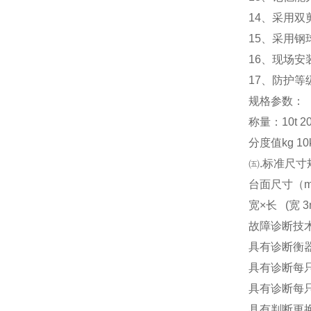
14
、采用双
15
、采用钢
16
、现场安
17
、防护等级
规格参数：
称量：10t 20t 3
分度值kg 10kg
㈤.标准尺寸
台面尺寸（m） 3x
宽×长 (宽 3m
故障诊断技
具有诊断衡
具有诊断每
具有诊断每
具有判断更