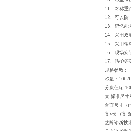
11
、对称重
12
、可以防
13
、记忆能
14
、采用双
15
、采用钢
16
、现场安
17
、防护等级
规格参数：
称量：10t 20t 3
分度值kg 10kg
㈤.标准尺寸
台面尺寸（m） 3x
宽×长 (宽 3m
故障诊断技