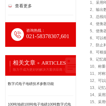
1
、采用R
查看更多
2
、输出
3
、总线
4
、使衡
咨询热线：
5
、使衡
021-58378307,601
6
、可以
7
、防止
8
、可根
9
、记忆
相关文章
ARTICLES
10
、称重
致力于成为更好的解决方案供应商！
11
、对称
12
、可以
数字式电子地磅技术参数功能
13
、记忆
14
、采用
15
、采用
100吨地磅100吨电子地磅100吨数字式电