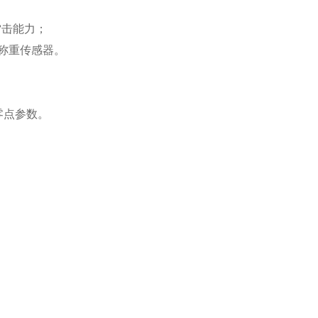
雷击能力；
只称重传感器。
零点参数。