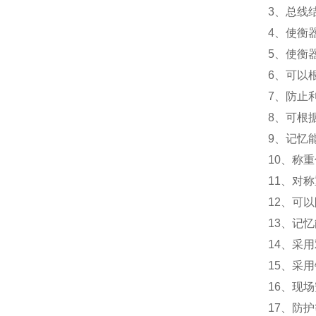
3
、总线
4
、使衡
5
、使衡
6
、可以
7
、防止
8
、可根
9
、记忆
10
、称重
11
、对称
12
、可以
13
、记忆
14
、采用
15
、采用
16
、现场
17
、防护