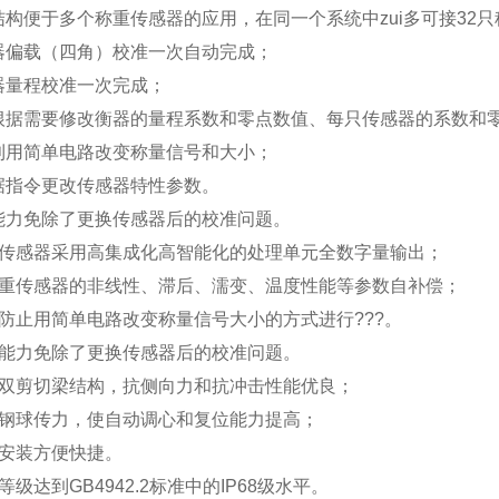
结构便于多个称重传感器的应用，在同一个系统中zui多可接32
器偏载（四角）校准一次自动完成；
器量程校准一次完成；
根据需要修改衡器的量程系数和零点数值、每只传感器的系数和
利用简单电路改变称量信号和大小；
据指令更改传感器特性参数。
能力免除了更换传感器后的校准问题。
传感器采用高集成化高智能化的处理单元全数字量输出；
重传感器的非线性、滞后、濡变、温度性能等参数自补偿；
防止用简单电路改变称量信号大小的方式进行???。
能力免除了更换传感器后的校准问题。
双剪切梁结构，抗侧向力和抗冲击性能优良；
钢球传力，使自动调心和复位能力提高；
安装方便快捷。
等级达到GB4942.2标准中的IP68级水平。