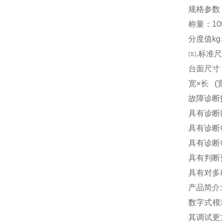
规格参数
称量：10t 20
分度值kg 10
㈤.标准
台面尺寸（m）
宽×长 (宽 
故障诊断
具有诊断
具有诊断
具有诊断
具有判断
具有对多
产品简介:
数字式模
其调试更