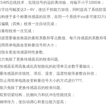
S485总线技术，实现信号的远距离传输，传输不小于1000米；
数字信号幅度达3～4V，使抗干扰能力加强，同时提高了系统防
结构便于多个称重传感器的应用，在同一个系统中zui多可接32
器偏载（四角）校准一次自动完成；
器量程校准一次完成；
根据需要修改衡器的量程系数和零点数值、每只传感器的系数和
利用简单电路改变称量信号和大小；
据指令更改传感器特性参数。
能力免除了更换传感器后的校准问题。
传感器采用高集成化高智能化的处理单元全数字量输出；
重传感器的非线性、滞后、濡变、温度性能等参数自补偿；
防止用简单电路改变称量信号大小的方式进行???。
能力免除了更换传感器后的校准问题。
双剪切梁结构，抗侧向力和抗冲击性能优良；
钢球传力，使自动调心和复位能力提高；