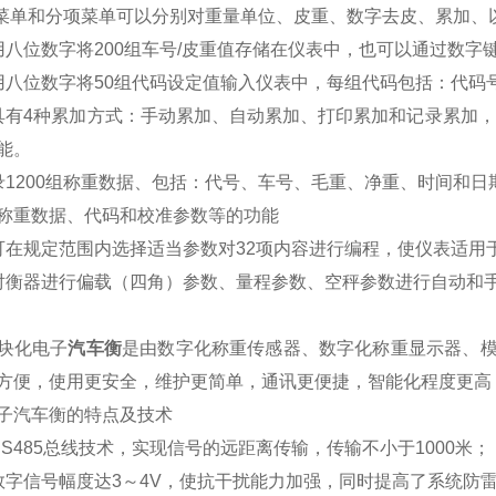
菜单和分项菜单可以分别对重量单位、皮重、数字去皮、累加、
用八位数字将200组车号/皮重值存储在仪表中，也可以通过数字
用八位数字将50组代码设定值输入仪表中，每组代码包括：代码
具有4种累加方式：手动累加、自动累加、打印累加和记录累加，
能。
录1200组称重数据、包括：代号、车号、毛重、净重、时间和日
称重数据、代码和校准参数等的功能
可在规定范围内选择适当参数对32项内容进行编程，使仪表适用
对衡器进行偏载（四角）参数、量程参数、空秤参数进行自动和
块化电子
汽车衡
是由数字化称重传感器、数字化称重显示器、
方便，使用更安全，维护更简单，通讯更便捷，智能化程度更高
子汽车衡的特点及技术
S485总线技术，实现信号的远距离传输，传输不小于1000米；
数字信号幅度达3～4V，使抗干扰能力加强，同时提高了系统防