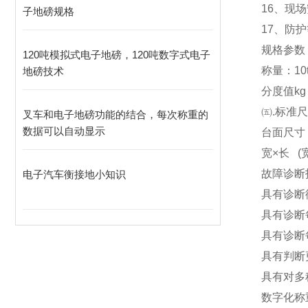
16
、现场
子地磅规格
17
、防护
规格参数
120吨模拟式电子地磅，120吨数字式电子
称量：10t 20
地磅技术
分度值kg 10
㈤.标准
叉车和电子地磅功能的结合，每次称重的
数据可以自动显示
台面尺寸（m）
宽×长 (宽 
故障诊断
电子汽车衡接地小知识
具有诊断
具有诊断
具有诊断
具有判断
具有对多
数字化称