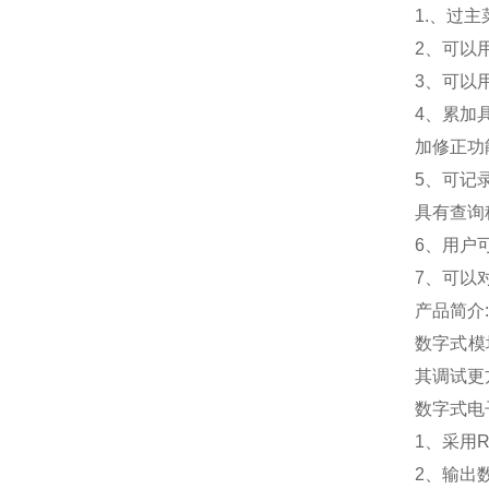
1.
、过主
2
、可以
3
、可以
4
、累加
加修正功
5
、可记
具有查询
6
、用户
7
、可以
产品简介:
数字式模
其调试更
数字式电
1
、采用R
2
、输出