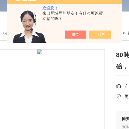
欢迎您！
来自局域网的朋友！有什么可以帮
助您的吗？
我的位置：
首页
>
产品中心
>
全电子地磅
>
/ PRODUCTS
80
磅，
产
更
简
80