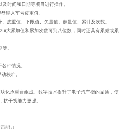
以及时间和日期等项目进行操作。
键盘键入车号皮重值。
号、皮重值、下限值、欠量值、超量值、累计及次数。
zui大累加值和累加次数可到八位数，同时还具有累减或累
期等。
于各种情况。
手动校准。
模块化承重台组成。数字技术提升了电子汽车衡的品质，使
，抗干扰能力更强。
雷击能力；