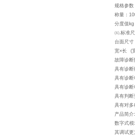
规格参数
称量：10t 20
分度值kg 10
㈤.标准
台面尺寸（m）
宽×长 (宽 
故障诊断
具有诊断
具有诊断
具有诊断
具有判断
具有对多
产品简介:
数字式模
其调试更