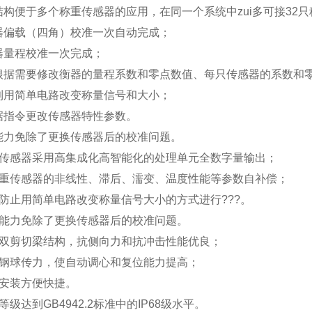
结构便于多个称重传感器的应用，在同一个系统中zui多可接32
器偏载（四角）校准一次自动完成；
器量程校准一次完成；
根据需要修改衡器的量程系数和零点数值、每只传感器的系数和
利用简单电路改变称量信号和大小；
据指令更改传感器特性参数。
能力免除了更换传感器后的校准问题。
传感器采用高集成化高智能化的处理单元全数字量输出；
重传感器的非线性、滞后、濡变、温度性能等参数自补偿；
防止用简单电路改变称量信号大小的方式进行???。
能力免除了更换传感器后的校准问题。
双剪切梁结构，抗侧向力和抗冲击性能优良；
钢球传力，使自动调心和复位能力提高；
安装方便快捷。
等级达到GB4942.2标准中的IP68级水平。