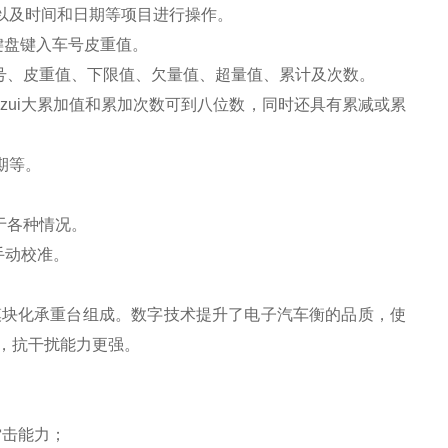
以及时间和日期等项目进行操作。
键盘键入车号皮重值。
号、皮重值、下限值、欠量值、超量值、累计及次数。
zui大累加值和累加次数可到八位数，同时还具有累减或累
期等。
于各种情况。
手动校准。
模块化承重台组成。数字技术提升了电子汽车衡的品质，使
，抗干扰能力更强。
雷击能力；