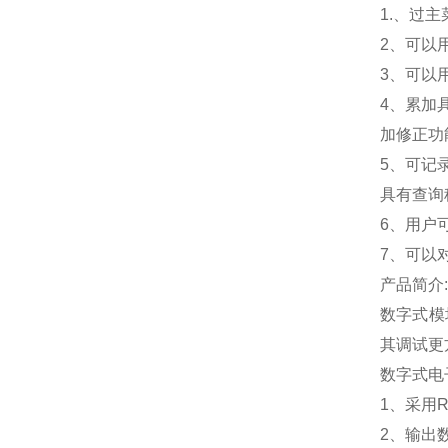
1.
、过主
2
、可以
3
、可以
4
、累加
加修正功
5
、可记
具有查询
6
、用户
7
、可以
产品简介:
数字式模
其调试更
数字式电
1
、采用R
2
、输出