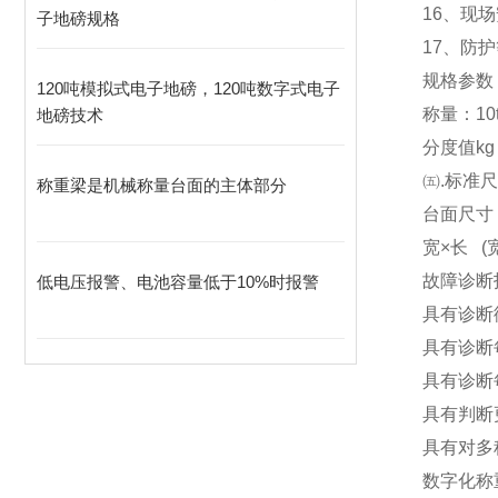
16
、现场
子地磅规格
17
、防护
规格参数
120吨模拟式电子地磅，120吨数字式电子
称量：10t 20
地磅技术
分度值kg 10
㈤.标准
称重梁是机械称量台面的主体部分
台面尺寸（m）
宽×长 (宽 
故障诊断
低电压报警、电池容量低于10%时报警
具有诊断
具有诊断
具有诊断
具有判断
具有对多
数字化称