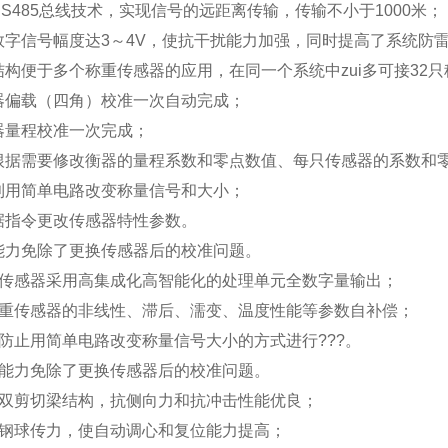
S485总线技术，实现信号的远距离传输，传输不小于1000米；
数字信号幅度达3～4V，使抗干扰能力加强，同时提高了系统防
结构便于多个称重传感器的应用，在同一个系统中zui多可接32
器偏载（四角）校准一次自动完成；
器量程校准一次完成；
根据需要修改衡器的量程系数和零点数值、每只传感器的系数和
利用简单电路改变称量信号和大小；
据指令更改传感器特性参数。
能力免除了更换传感器后的校准问题。
传感器采用高集成化高智能化的处理单元全数字量输出；
重传感器的非线性、滞后、濡变、温度性能等参数自补偿；
防止用简单电路改变称量信号大小的方式进行???。
能力免除了更换传感器后的校准问题。
双剪切梁结构，抗侧向力和抗冲击性能优良；
钢球传力，使自动调心和复位能力提高；