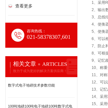
1
、采用R
查看更多
2
、输出
3
、总线
4
、使衡
咨询热线：
5
、使衡
021-58378307,601
6
、可以
7
、防止
8
、可根
9
、记忆
相关文章
ARTICLES
10
、称重
致力于成为更好的解决方案供应商！
11
、对称
12
、可以
数字式电子地磅技术参数功能
13
、记忆
14
、采用
15
、采用
100吨地磅100吨电子地磅100吨数字式电