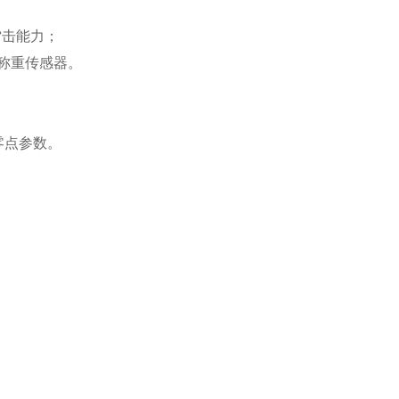
雷击能力；
只称重传感器。
零点参数。