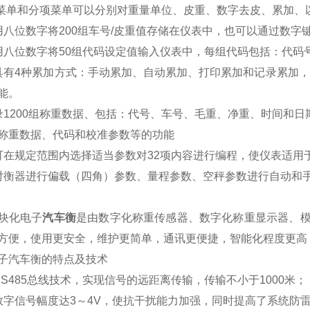
菜单和分项菜单可以分别对重量单位、皮重、数字去皮、累加、
用八位数字将200组车号/皮重值存储在仪表中，也可以通过数字
用八位数字将50组代码设定值输入仪表中，每组代码包括：代码
具有4种累加方式：手动累加、自动累加、打印累加和记录累加，
能。
录1200组称重数据、包括：代号、车号、毛重、净重、时间和日
称重数据、代码和校准参数等的功能
可在规定范围内选择适当参数对32项内容进行编程，使仪表适用
对衡器进行偏载（四角）参数、量程参数、空秤参数进行自动和
块化电子
汽车衡
是由数字化称重传感器、数字化称重显示器、
方便，使用更安全，维护更简单，通讯更便捷，智能化程度更高
子汽车衡的特点及技术
S485总线技术，实现信号的远距离传输，传输不小于1000米；
数字信号幅度达3～4V，使抗干扰能力加强，同时提高了系统防