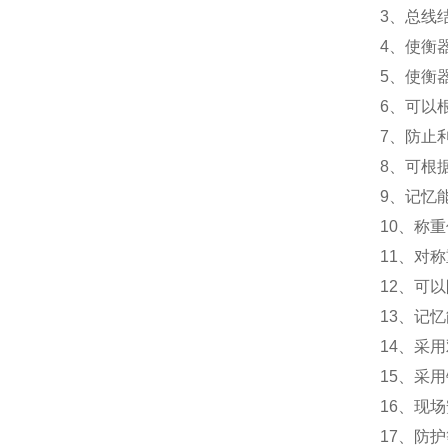
3
、总线
4
、使衡
5
、使衡
6
、可以
7
、防止
8
、可根
9
、记忆
10
、称重
11
、对称
12
、可以
13
、记忆
14
、采用
15
、采用
16
、现场
17
、防护