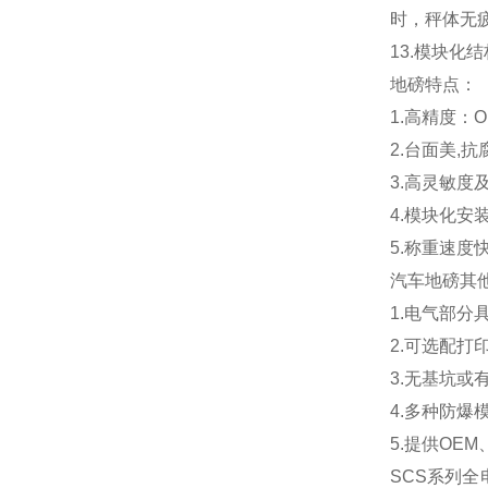
时，秤体无
13.
模块化结
地磅特点：
1.高精度：OIM
2.
台面美,抗
3.
高灵敏度
4.
模块化安装
5.
称重速度
汽车地磅其
1.电气部分
2.可选配打
3.无基坑
4.多种防爆
5.提供OEM
SCS
系列全