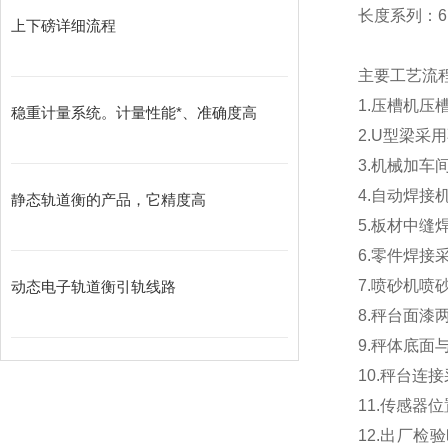
长度系列：6m
上下磅详细流程
主要工艺流
1.
压槽机压
稳重计量系统。计量性能*、准确度高
2.U
型梁采用
3.
机械加车
4.
自动焊接
静态轨道衡的产品，它精度高
5.
板材中缝
6.
零件焊接
7.
喷砂机喷
动态电子轨道衡引轨线路
8.
秤台面漆
9.
秤体底面
10.
秤台连接
11.
传感器位
12.
出厂检验