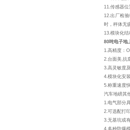
11.
传感器位
12.
出厂检验
时，秤体无
13.
模块化结
80吨电子地
1.高精度：OIM
2.
台面美,抗
3.
高灵敏度
4.
模块化安装
5.
称重速度
汽车地磅其
1.电气部分
2.可选配打
3.无基坑
4.多种防爆