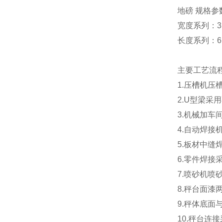
地磅 规格参
宽度系列：3m 
长度系列：6m
主要工艺流
1.
压槽机压
2.U
型梁采用
3.
机械加车
4.
自动焊接
5.
板材中缝
6.
零件焊接
7.
喷砂机喷
8.
秤台面漆
9.
秤体底面
10.
秤台连接