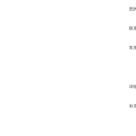
您
联
常
详
补