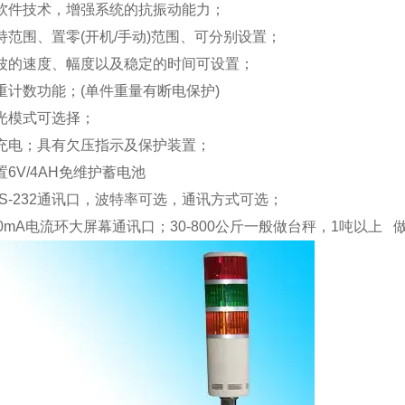
软件技术，增强系统的抗振动能力；
持范围、置零(开机
/
手动)范围、可分别设置；
波的速度、幅度以及稳定的时间可设置；
重计数功能；(单件重量有断电保护)
光模式可选择；
充电；具有欠压指示及保护装置；
置
6V/4AH
免维护蓄电池
S-232
通讯口，波特率可选，通讯方式可选；
0mA
电流环大屏幕通讯口；
30-800
公斤一般做台秤，
1
吨以上