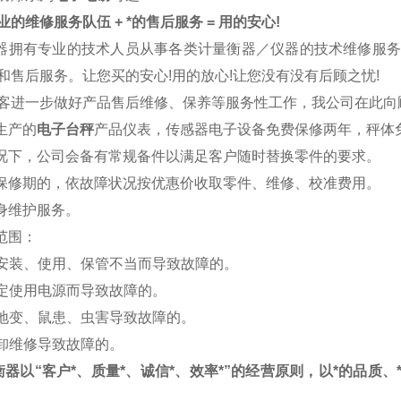
的维修服务队伍 + *的售后服务 = 用的安心!
器拥有专业的技术人员从事各类计量衡器／仪器的技术维修服
和售后服务。让您买的安心!用的放心!让您没有没有后顾之忧!
客进一步做好产品售后维修、保养等服务性工作，我公司在此向
司生产的
电子台秤
产品仪表，传感器电子设备免费保修两年，秤体
情况下，公司会备有常规备件以满足客户随时替换零件的要求。
出保修期的，依故障状况按优惠价收取零件、维修、校准费用。
终身维护服务。
修范围：
于安装、使用、保管不当而导致故障的。
规定使用电源而导致故障的。
、地变、鼠患、虫害导致故障的。
拆卸维修导致故障的。
衡器以“客户*、质量*、诚信*、效率*”的经营原则，以*的品质