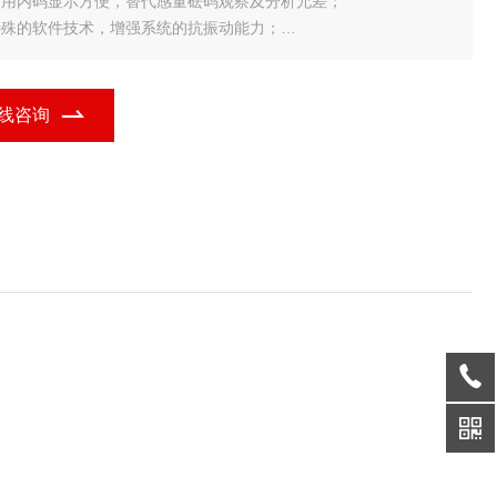
.调用内码显示方便，替代感量砝码观察及分析允差；
.特殊的软件技术，增强系统的抗振动能力；
零位支持范围、置零(开机/手动)范围、可分别设置；
.数字滤波的速度、幅度以及稳定的时间可设置；
附带称重计数功能；(单件重量有断电保护)
线咨询
多种背