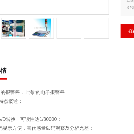
2
3
4.
5
6.
在
7.
详情
*的报警秤，上海*的电子报警秤
特点概述：
A/D
转换，可读性达
1/30000
；
码显示方便，替代感量砝码观察及分析允差；