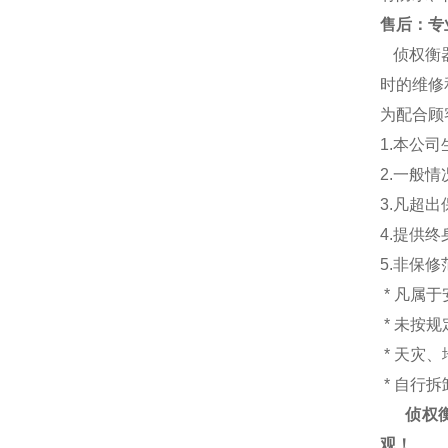
售后：专业
侦权衡
时的维修
为配合顾
1.本公
2.一般
3.凡超
4.提供
5.非保
* 凡属
* 未按
* 天灾
* 自行
侦权
观！