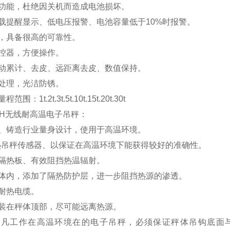
功能，杜绝因关机而造成电池损坏。
载提醒显示、低电压报警、电池容量低于10%时报警。
，具备很高的可靠性。
控器，方便操作。
动累计、去皮、远距离去皮、数值保持。
处理，光洁防锈。
围：1t.2t.3t.5t.10t.15t.20t.30t
-H
无线耐高温电子吊秤：
、铸造行业量身设计，使用于高温环境。
热吊秤传感器、以保证在高温环境下能获得较好的准确性。
隔热板、有效阻挡热温辐射。
体内，添加了隔热防护层，进一步阻挡热源的渗透。
耐热电缆。
装在秤体顶部，尽可能远离热源。
凡工作在高温环境在的电子吊秤，必须保证秤体吊钩底面与热