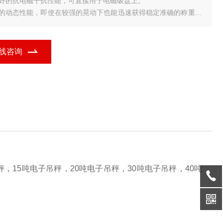
良好的抗电磁干扰性能，可直接用于电磁吸盘上。
良的动态性能，即使在较强的晃动下也能迅速获得稳定准确的称重结
。
20键薄膜轻触有感键盘，寿命更长，声音蜂鸣提醒，操作方便灵活。
采用大规模集成电路设计、性能稳定可靠、功能完
线咨询
，15吨电子吊秤，20吨电子吊秤，30吨电子吊秤，40吨