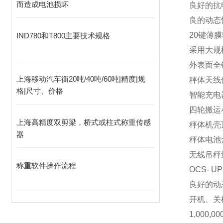
而造成电池损坏
良好的抗
良的动态
20
键薄膜
IND780和T800主要技术规格
采用大规
外表面全
上海移动汽车衡20吨/40吨/60吨|精度|规
秤体天线
格|尺寸、价格
智能充电
四轮搬运
上海高精度双剪梁，桥式或柱式称重传感
秤体机壳
器
秤体电池
无线吊秤量程范围
称重软件操作流程
OCS-
UP
良好的动
开机、关
1,000,00