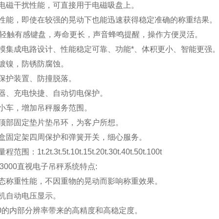
电磁干扰性能，可直接用于电磁吸盘上。
性能，即使在较强的晃动下也能迅速获得稳定准确的称重结果。
轻触有感键盘，寿命更长，声音蜂鸣提醒，操作方便灵活。
模集成电路设计、性能稳定可靠、功能*、体积更小、智能更强
镀镍，防锈防腐蚀。
保护装置、防撞脱落。
器、充电快捷、自动切电保护。
小车，增加吊秤服务范围。
顶部固定垫片垫吊环，为客户所想。
盒固定架四周保护和弹簧开关，细心服务。
：1t.2t.3t.5t.10t.15t.20t.30t.40t.50t.100t
3000
直视
电子吊秤
系统特点:
态称重性能，不因重物的晃动而影响称重效果。
机自动电压显示。
0
的内部分辨率带来的高精度和高稳定度。