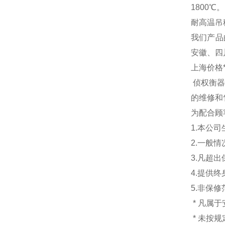
1800℃
耐高温吊秤量程
我们产品
安徽、四
上海价格
侦权衡
的维修和
为配合顾
1.本公
2.一般
3.凡超
4.提供
5.非保
* 凡属
* 未按