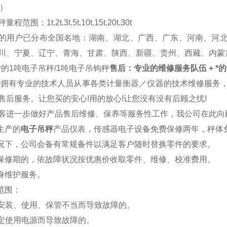
。）
范围：1t.2t.3t.5t.10t.15t.20t.30t
的用户已分布全国名地
：湖南、湖北、广西、广东、河南、河
川、宁夏、辽宁、青海、甘肃、陕西、新疆、贵州、西藏、内蒙
*的1吨电子吊秤/1吨电子吊钩秤
售后：专业的维修服务队伍 + *的
器拥有专业的技术人员从事各类计量衡器／仪器的技术维修服务
售后服务。让您买的安心!用的放心!让您没有没有后顾之忧!
客进一步做好产品售后维修、保养等服务性工作，我公司在此向
司生产的
电子吊秤
产品仪表，传感器电子设备免费保修两年，秤体
情况下，公司会备有常规备件以满足客户随时替换零件的要求。
出保修期的，依故障状况按优惠价收取零件、维修、校准费用。
终身维护服务。
修范围：
于安装、使用、保管不当而导致故障的。
规定使用电源而导致故障的。