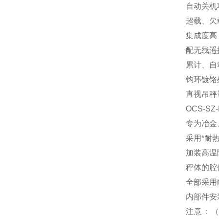
自动关机
超载、欠
集成度高
配无线遥
累计、自
钩环镀铬
直视吊秤量程范
OCS-SZ
专为冶金
采用*耐
加装高温
秤体的腔
全部采用
内部件安
注意：（