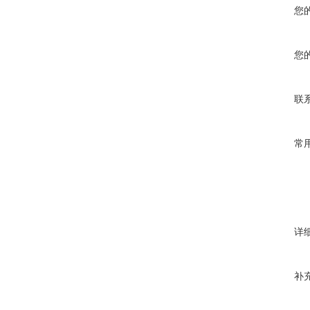
您
您
联
常
详
补