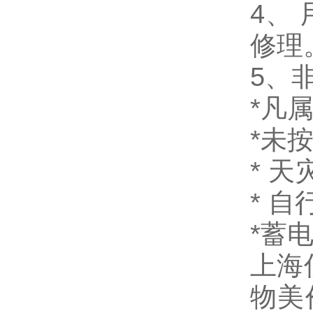
4、
修理
5、
*凡
*未
* 
* 
*蓄
上海
物美