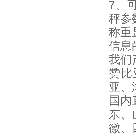
7
、
秤参
称重
信息
我们
赞比
亚、
国内
东、
徽、