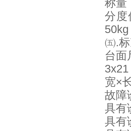
称量：10
分度值k
50kg
㈤.
台面尺寸
3x21
宽×长
故障
具有
具有