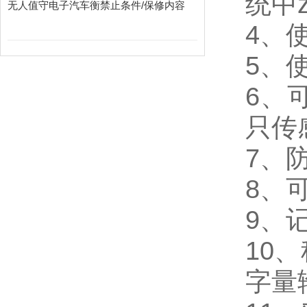
统中
无人值守电子汽车衡禁止条件/保修内容
4
、
5
、
6
、
只传
7
、
8
、
9
、
10
、
字量