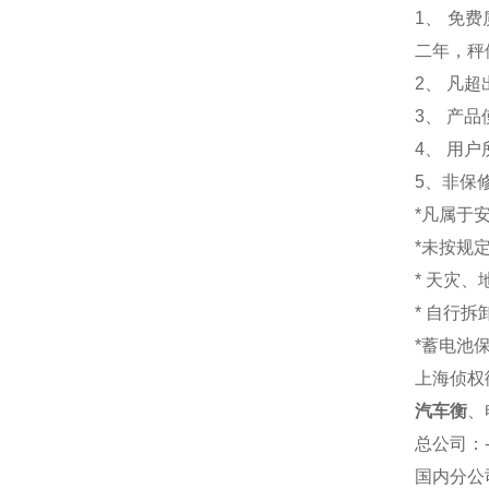
1
、 免
二年，秤
2、 凡
3、 产
4、 用
5、非保
*凡属于
*未按规
* 天灾
* 自行
*蓄电池
上海侦权
汽车衡
、
总公司
：
国内分公