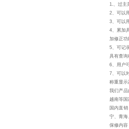
1.
、过主
2
、可以
3
、可以
4
、累加
加修正功
5
、可记
具有查询
6
、用户
7
、可以
称重显示
我们产品
越南等国
国内直销
宁、青海
保修内容