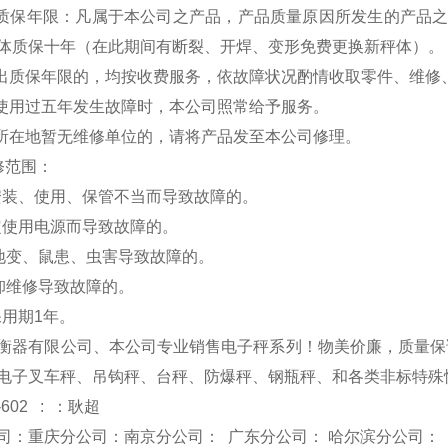
费质保年限：凡属于本公司之产品，产品质量原因所发生的产品
体质保十年（在此期间有断裂、开焊、变形免费更换新秤体）。
超出质保年限的，均按收费服务，依故障状况酌情收取零件、维修
品使用过五年发生故障时，本公司照常给予服务。
户所在地暂无维修单位的，请将产品发至本公司修理。
修范围：
安装、使用、保管不当而导致故障的。
定使用电源而导致故障的。
、地变、鼠患、虫害导致故障的。
拆卸维修导致故障的。
保用期1年。
衡器有限公司、本公司专业销售电子秤系列！物美价廉，质量保
电子叉车秤、吊钩秤、台秤、防爆秤、钢瓶秤、和各类非标特殊
-602 : ：耿超
司：重庆分公司：南京分公司： 广东分公司： 哈尔滨分公司：