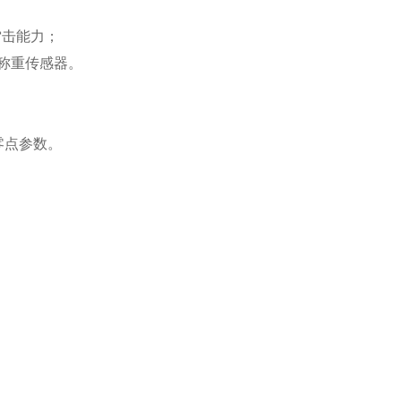
雷击能力；
只称重传感器。
零点参数。