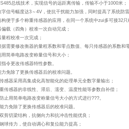
S485总线技术，实现信号的远距离传输，传输不小于1000米；
数字信号幅度达3～4V，使抗干扰能力加强，同时提高了系统防
结构便于多个称重传感器的应用，在同一个系统中zui多可接32
器偏载（四角）校准一次自动完成；
器量程校准一次完成；
根据需要修改衡器的量程系数和零点数值、每只传感器的系数和
利用简单电路改变称量信号和大小；
据指令更改传感器特性参数。
能力免除了更换传感器后的校准问题。
传感器采用高集成化高智能化的处理单元全数字量输出；
重传感器的非线性、滞后、濡变、温度性能等参数自补偿；
防止用简单电路改变称量信号大小的方式进行???。
能力免除了更换传感器后的校准问题。
双剪切梁结构，抗侧向力和抗冲击性能优良；
钢球传力，使自动调心和复位能力提高；