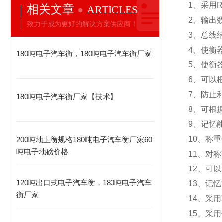
1
、采用R
相关文章
ARTICLES
2
、输出
致力于成为更好的解决方案供应商！
3
、总线
4
、使衡
180吨电子汽车衡，180吨电子汽车衡厂家
5
、使衡
6
、可以
7
、防止
180吨电子汽车衡厂家【技术】
8
、可根
9
、记忆
10
、称重
200吨地上衡规格180吨电子汽车衡厂家60
吨电子地磅价格
11
、对称
12
、可以
120吨出口式电子汽车衡，180吨电子汽车
13
、记忆
衡厂家
14
、采用
15
、采用