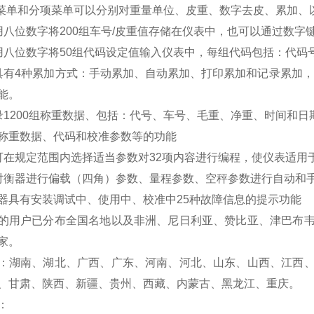
菜单和分项菜单可以分别对重量单位、皮重、数字去皮、累加、
用八位数字将200组车号/皮重值存储在仪表中，也可以通过数字
用八位数字将50组代码设定值输入仪表中，每组代码包括：代码
具有4种累加方式：手动累加、自动累加、打印累加和记录累加，
能。
录1200组称重数据、包括：代号、车号、毛重、净重、时间和日
称重数据、代码和校准参数等的功能
可在规定范围内选择适当参数对32项内容进行编程，使仪表适用
对衡器进行偏载（四角）参数、量程参数、空秤参数进行自动和
器具有安装调试中、使用中、校准中25种故障信息的提示功能
的用户已分布全国名地以及非洲、尼日利亚、赞比亚、津巴布
家。
：湖南、湖北、广西、广东、河南、河北、山东、山西、江西
、甘肃、陕西、新疆、贵州、西藏、内蒙古、黑龙江、重庆。
：