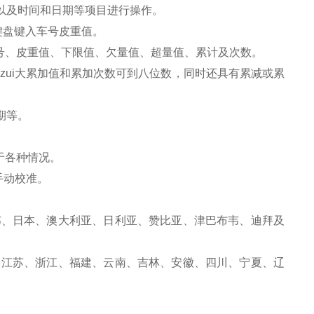
以及时间和日期等项目进行操作。
键盘键入车号皮重值。
号、皮重值、下限值、欠量值、超量值、累计及次数。
zui大累加值和累加次数可到八位数，同时还具有累减或累
期等。
于各种情况。
手动校准。
韦、日本、澳大利亚、日利亚、赞比亚、津巴布韦、迪拜及
、江苏、浙江、福建、云南、吉林、安徽、四川、宁夏、辽