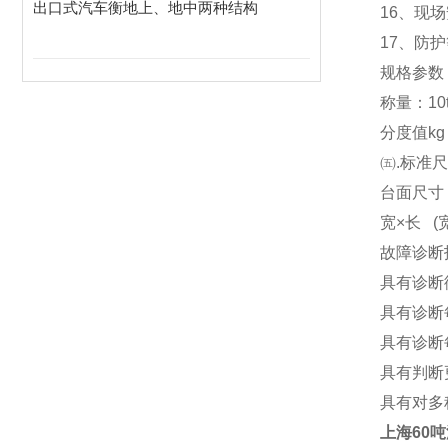
出口式汽车衡地上、地中两种结构
16
、现场
17
、防护
规格参数
称量：10t 20
分度值kg 10
㈤.标准
台面尺寸（m）
宽×长 (宽 
故障诊断
具有诊断
具有诊断
具有诊断
具有判断
具有对多
上海60吨