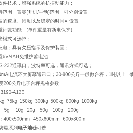
软件技术，增强系统的抗振动能力；
持范围、置零(开机
/
手动)范围、可分别设置；
波的速度、幅度以及稳定的时间可设置；
重计数功能；(单件重量有断电保护)
光模式可选择；
充电；具有欠压指示及保护装置；
置
6V/4AH
免维护蓄电池
S-232
通讯口，波特率可选，通讯方式可选；
0mA
电流环大屏幕通讯口；
30-800
公斤一般做台秤，
1
吨以上
度
200
公斤电子台秤
规格参数
3190-A12E
kg 75kg 150kg 300kg 500kg 800kg 1000kg
g 5g 10g 20g 50g 100g 200g
：
400x500mm 450x600mm 600x800m
防爆系列
电子地磅
可选