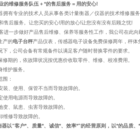
的维修服务队伍 + *的售后服务 = 用的安心!
器拥有专业的技术人员从事各类计量衡器／仪器的技术维修服
和售后服务。让您买的安心!用的放心!让您没有没有后顾之忧!
客进一步做好产品售后维修、保养等服务性工作，我公司在此向
司生产的
电子台秤
产品仪表，传感器电子设备免费保修两年，秤体
情况下，公司会备有常规备件以满足客户随时替换零件的要求。
出保修期的，依故障状况按优惠价收取零件、维修、校准费用。
终身维护服务。
修范围：
于安装、使用、保管不当而导致故障的。
规定使用电源而导致故障的。
、地变、鼠患、虫害导致故障的。
拆卸维修导致故障的。
衡器以“客户*、质量*、诚信*、效率*"的经营原则，以*的品质