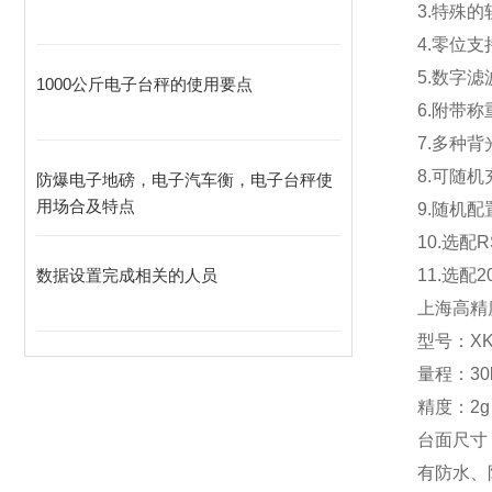
3.
特殊的
4.
零位支
5.
数字滤
1000公斤电子台秤的使用要点
6.
附带称
7.
多种背
8.
可随机
防爆电子地磅，电子汽车衡，电子台秤使
用场合及特点
9.
随机配
10.
选配
R
数据设置完成相关的人员
11.
选配
2
上海高精
型号：
XK
量程：
30
精度：
2
台面尺寸
有防水、