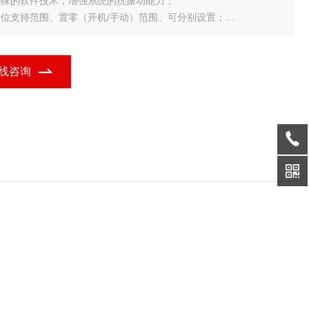
.特殊的软件技术，增强系统的抗振动能力；
.零位支持范围、置零（开机/手动）范围、可分别设置；
.数字滤波的速度、幅度以及稳定的时间可设置；
.附带称重计数功能；（单件重量有断电保护）
线咨询