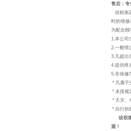
售后：专业
侦权衡
时的维修
为配合顾
1.本公
2.一般
3.凡超
4.提供
5.非保
* 凡属
* 未按
* 天灾
* 自行
侦权
观！