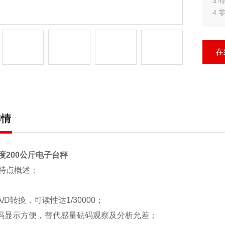
3
4
5
6
在
详情
度
200
公斤电子台秤
特点概述：
A/D
转换，可读性达
1/30000
；
码显示方便，替代感量砝码观察及分析允差；