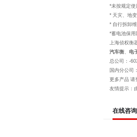
*未按规定
* 天灾、地
* 自行拆卸
*蓄电池保用
上海侦权衡
汽车衡
、
电
总公司
：-6
国内分公司
更多产品 请
友情提示：
在线咨询