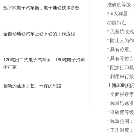
准确度等级：I
数字式电子汽车衡，电子地磅技术参数
zui大称量：1
功能特点
*
无基坑
全自动地磅汽车上磅下磅的工作流程
*
防止人为
*
具有称重
*
具有零位
120吨出口式电子汽车衡，180吨电子汽车
衡厂家
*
配接打印
*
利用串行
上海30吨电
创新的油漆工艺、环保的思路
*
全面板数字
*
称量迅速准
*
准确度等级
*
称重范围：1
*
工作温度：