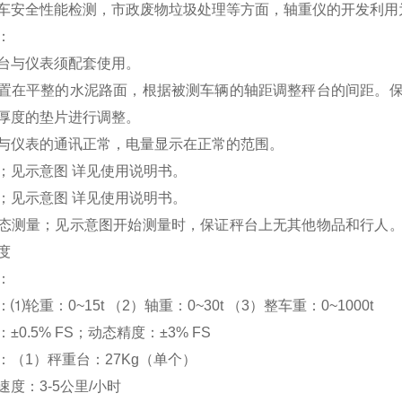
车安全性能检测，市政废物垃圾处理等方面，轴重仪的开发利用
：
台与仪表须配套使用。
置在平整的水泥路面，根据被测车辆的轴距调整秤台的间距。
厚度的垫片进行调整。
与仪表的通讯正常，电量显示在正常的范围。
；见示意图 详见使用说明书。
；见示意图 详见使用说明书。
态测量；见示意图开始测量时，保证秤台上无其他物品和行人
度
：
⑴轮重：0~15t （2）轴重：0~30t （3）整车重：0~1000
±0.5% FS；动态精度：±3% FS
：（1）秤重台：27Kg（单个）
度：3-5公里/小时