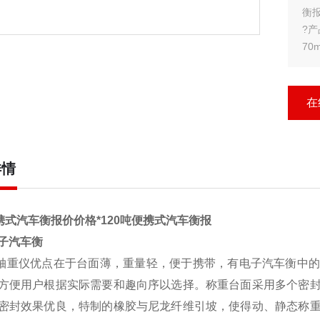
衡报
?产
70
?
?
示
在
?
?显
详情
便携式汽车衡报价价格*120吨便携式汽车衡报
子汽车衡
轴重仪
优点在于台面薄，重量轻，便于携带，有电子
汽车衡
中
方便用户根据实际需要和趣向序以选择。称重台面采用多个密
密封效果优良，特制的橡胶与尼龙纤维引坡，使得动、静态称