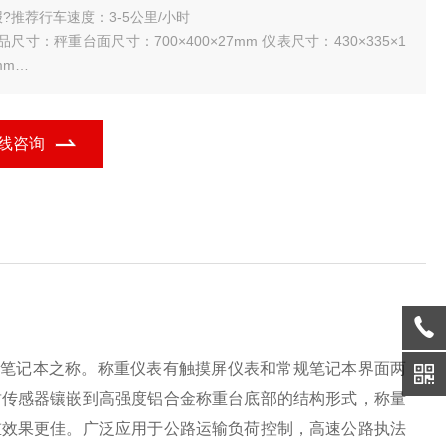
?推荐行车速度：3-5公里/小时
品尺寸：秤重台面尺寸：700×400×27mm 仪表尺寸：430×335×1
mm
秤台单独标定，具有10点修正，极大提高产品的精度。
具有时间日期显示，车号票号输入，仪表和两称重台电池电量监测指
等
线咨询
数字化的菜单操作，简单明了。
示打
的笔记本之称。称重仪表有触摸屏仪表和常规笔记本界面两
封传感器镶嵌到高强度铝合金称重台底部的结构形式，称量
重效果更佳。广泛应用于公路运输负荷控制，高速公路执法