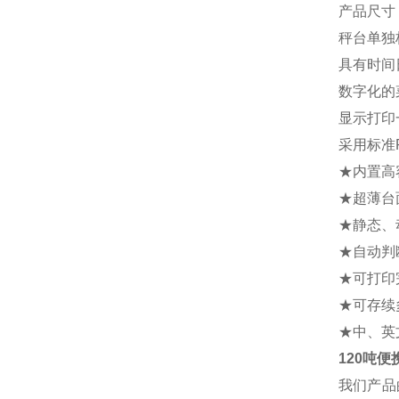
产品尺寸：
秤台单独
具有时间
数字化的
显示打印
采用标准
★内置高
★超薄台
★静态、
★自动判
★可打印
★可存续
★中、英
120吨
我们产品