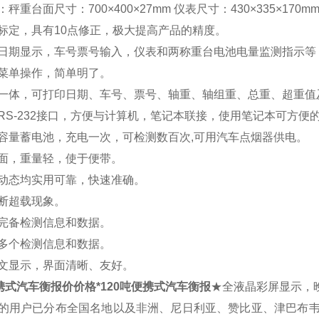
秤重台面尺寸：700×400×27mm 仪表尺寸：430×335×170m
标定，具有10点修正，极大提高产品的精度。
日期显示，车号票号输入，仪表和两称重台电池电量监测指示等
菜单操作，简单明了。
一体，可打印日期、车号、票号、轴重、轴组重、总重、超重值
RS-232接口，方便与计算机，笔记本联接，使用笔记本可方便
容量蓄电池，充电一次，可检测数百次,可用汽车点烟器供电。
面，重量轻，使于便带。
动态均实用可靠，快速准确。
断超载现象。
完备检测信息和数据。
多个检测信息和数据。
文显示，界面清晰、友好。
便携式汽车衡报价价格*120吨便携式汽车衡报
★全液晶彩屏显示，
的用户已分布全国名地以及非洲、尼日利亚、赞比亚、津巴布