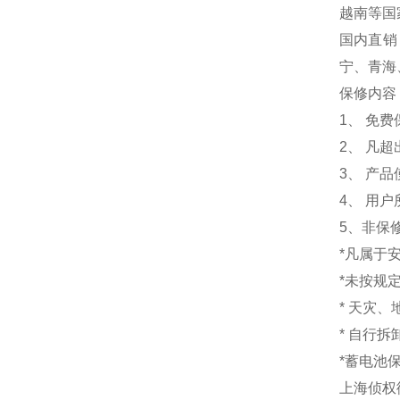
越南等国
国内直销
宁、青海
保修内容
1
、 免
2、 凡
3、 产
4、 用
5、非保
*凡属于
*未按规
* 天灾
* 自行
*蓄电池
上海侦权