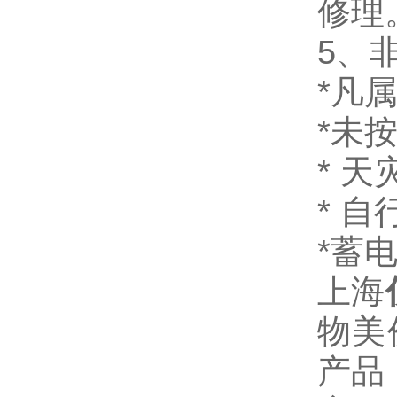
修理
5、
*凡
*未
* 
* 
*蓄
上海
物美
产品