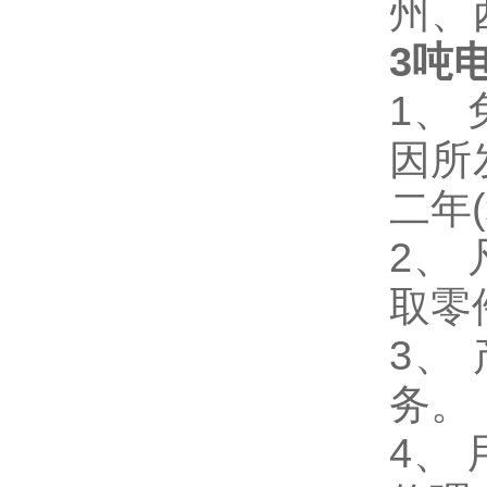
州、
3吨
1
、
因所
二年
2、
取零
3、
务。
4、