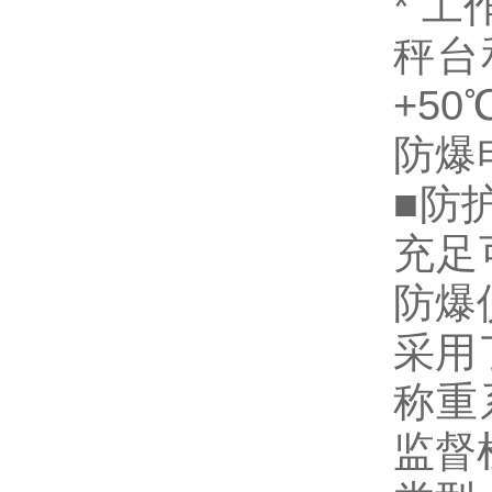
* 工
秤台和
+50
防爆
■防
充足
防爆
采用
称重
监督