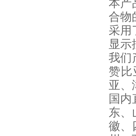
本产
合物
采用
显示
我们
赞比
亚、
国内
东、
徽、