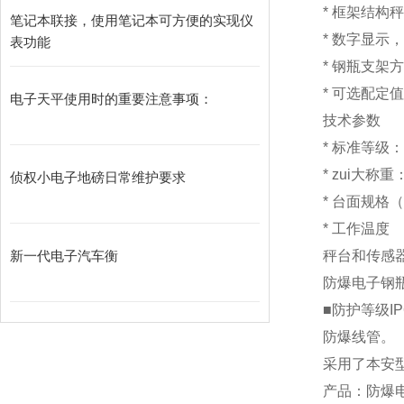
* 框架
笔记本联接，使用笔记本可方便的实现仪
* 数字
表功能
* 钢瓶支架
* 可选配定
电子天平使用时的重要注意事项：
技术参数
* 标准等级
*
zui大称重：
侦权小电子地磅日常维护要求
* 台面规格
* 工作温度
新一代电子汽车衡
秤台和传感器—
防爆
电子钢
■防护等级I
防爆线管。
采用了本安
产品：防爆