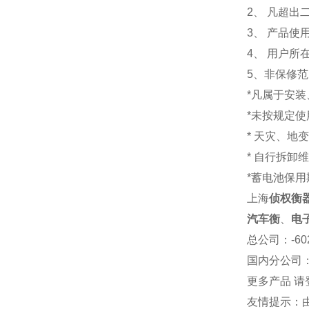
2、 凡超
3、 产品
4、 用户
5、非保修
*凡属于安
*未按规定
* 天灾、地
* 自行拆卸
*蓄电池保用
上海
侦权衡
汽车衡
、
电
总公司
：-6
国内分公司
更多产品 请
友情提示：