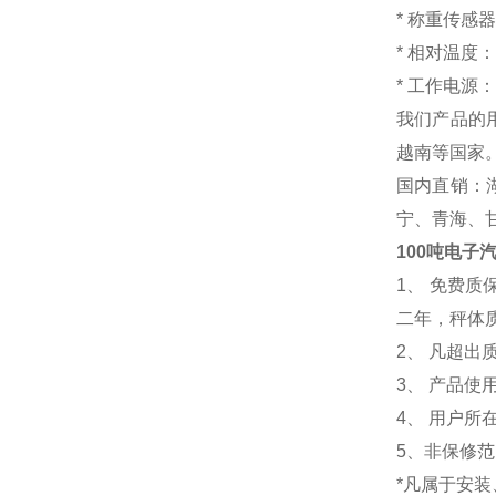
*
称重传感器
*
相对温
*
工作电源：18
我们产品的
越南等国家
国内直销：
宁、青海、
100吨电子
1
、 免费质
二年，秤体
2、 凡超
3、 产品
4、 用户
5、非保修
*凡属于安