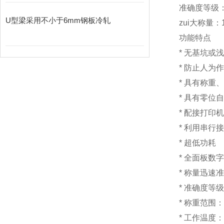
准确度等级：I
U型梁采用不小于6mm钢板冷轧
zui大称量：1
功能特点
*
无基坑
*
防止人为
*
具有称重
*
具有零位
*
配接打印
*
利用串行
*
超低
*
全面板数字
*
称量迅速准
*
准确度等级
*
称重范围：1
*
工作温度：