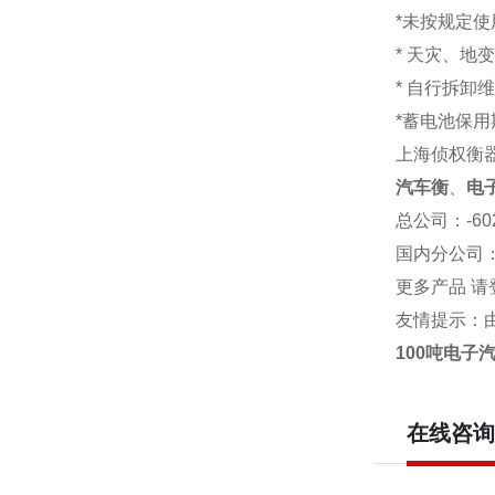
*未按规定
* 天灾、地
* 自行拆卸
*蓄电池保用
上海侦权衡
汽车衡
、
电
总公司
：-6
国内分公司
更多产品 请
友情提示：
100吨电子
在线咨询