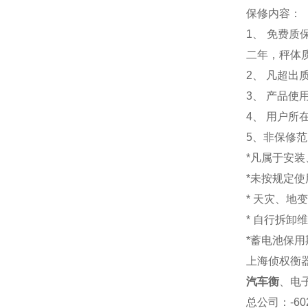
保修内容：
1
、 免费质
二年，秤体
2、 凡超
3、 产品
4、 用户
5、非保修
*凡属于安
*未按规定
* 天灾、地
* 自行拆卸
*蓄电池保用
上海侦权衡
汽车衡
、电
总公司
：-6