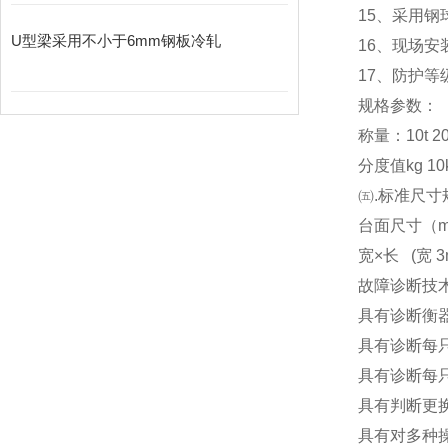
15
、采用钢
U型梁采用不小于6mm钢板冷轧
16
、现场安
17
、防护等级
规格参数：
称量：10t 20t 3
分度值kg 10kg
㈤.标准尺寸
台面尺寸（m） 3x
宽×长 (宽 3m
故障诊断技
具有诊断衡
具有诊断每
具有诊断每
具有判断更
具有对多种