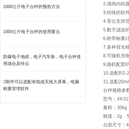
2.
调用内码
1000公斤电子台秤的预热方法
3.
特殊的软
4.
零位支持范
5.
数字滤波
1000公斤电子台秤的使用要点
6.
附带称重计
7.
多种背光
8.
可随机充
防爆电子地磅，电子汽车衡，电子台秤使
用场合及特点
9.
随机配置
6
10.
选配
RS-
附件可以选配有线或无线大屏幕，电脑
11.
选配
20m
称重管理软件
台秤规格参
型号：
XK31
量程：
30kg
精度：
2g 
台面尺寸：
4