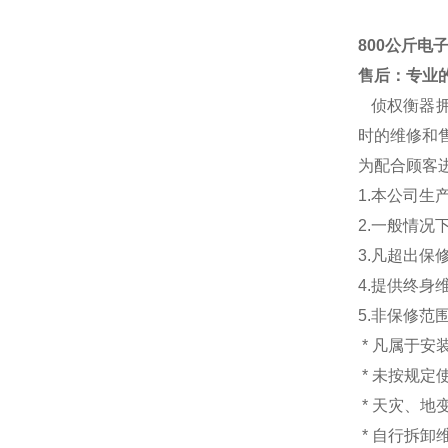
800公斤电子
售后：专业的
侦权衡器
时的维修和售
为配合顾客
1.本公司生
2.一般情
3.凡超出
4.提供终身
5.非保修范
* 凡属于
* 未按规定
* 天灾、
* 自行拆卸