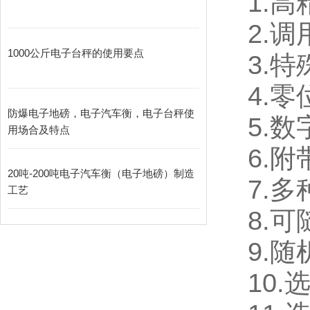
1.
高
2.
调
1000公斤电子台秤的使用要点
3.
特
4.
零
防爆电子地磅，电子汽车衡，电子台秤使
5.
数
用场合及特点
6.
附
20吨-200吨电子汽车衡（电子地磅）制造
7.
多
工艺
8.
可
9.
随
10.