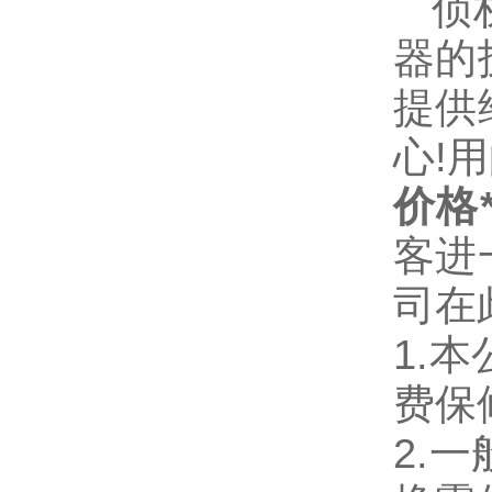
侦
器的
提供
心!
价格
客进
司在
1.
费保
2.