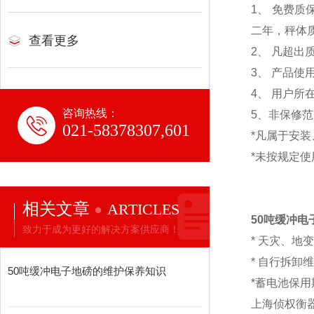
1
、 免费质
二年，秤体
查看更多
2、 凡超
3、 产品
4、 用户
咨询热线：
5、非保修
021-58378307,601
*凡属于安
*未按规定
相关文章
ARTICLES
50吨缓冲电
致力于成为更好的解决方案供应商！
* 天灾、地
* 自行拆卸
50吨缓冲电子地磅的维护保养知识
*蓄电池保用
上海侦权衡