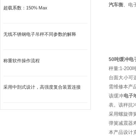
汽车衡
、电
超载系数：150% Max
无线不锈钢电子吊秤不同参数的解释
50吨缓冲电
称重软件操作流程
秤量:1-200吨
台面大小可
需维修本产
采用中剖式设计，高强度复合装置连接
该缓冲
电子
表。该秤抗
采用螺旋弹
弹簧减震器
本产品设计