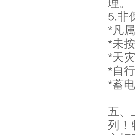
理。
5.
*凡
*未
*天
*自
*蓄
五、
列！