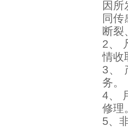
因所
同传
断裂
2、
情收
3、
务。
4、
修理
5、