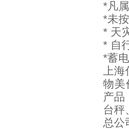
*凡
*未
* 
* 
*蓄
上海
物美
产品
台秤
总公