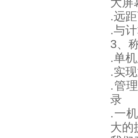
大屏
.
远距
.
与计
3
、
.
单机
.
实现
.
管
录
.
一
大的