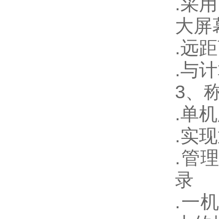
.
采用
大屏
.
远距
.
与计
3
、
.
单机
.
实现
.
管
录
.
一