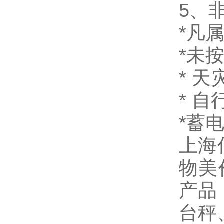
5、
*凡
*未
* 
* 
*蓄
上海
物美
产品
台秤