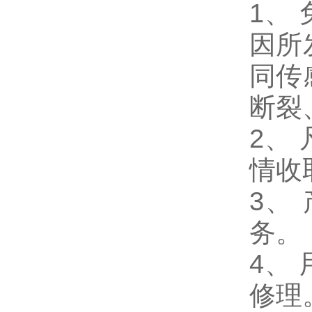
1
、
因所
同传
断裂
2、
情收
3、
务。
4、
修理