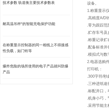
技术参数 轨道衡主要技术参数表
设备。
1.
称重显示
.
高精度A/D
耐高温吊秤*的智能充电保护功能
.
零为跟踪范
.
贮存车号及
.
称重记录贮存
在称重显示控制器的同一相线上不得接感
.
配备标准并
性负载，如门铃等
.
模拟式与数
2.
电器选购
爆炸危险的场所使用的电子产品就叫防爆
打印机：
产品
.300
字符/
.
三种进纸途
.
标配并口，
.
机身小巧，
.
采用节能主板