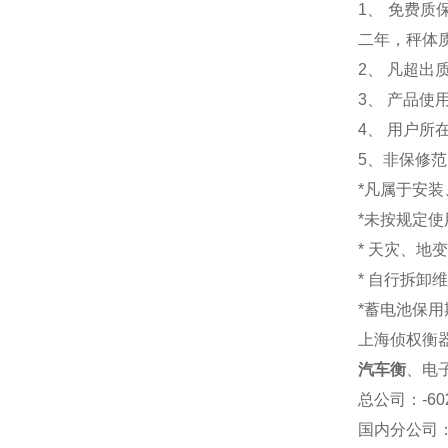
1
、 免费质
二年，秤体
2、 凡超
3、 产品
4、 用户
5、非保修
*凡属于安
*未按规定
* 天灾、地
* 自行拆卸
*蓄电池保用
上海侦权衡
汽车衡
、电
总公司
：-6
国内分公司