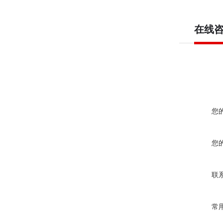
在线
您
您
联
常