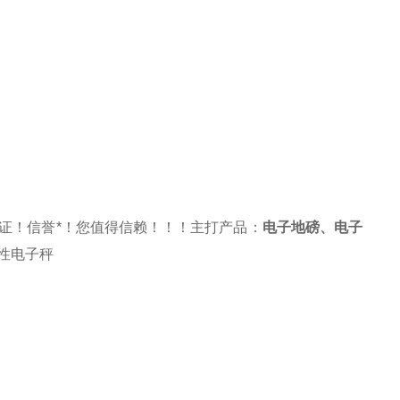
证！信誉*！您值得信赖！！！主打产品：
电子地磅
、
电子
性电子秤