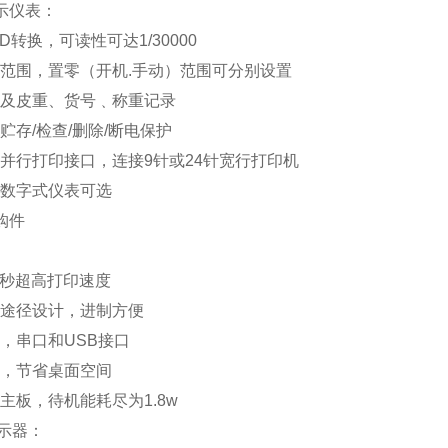
示仪表：
D转换，可读性可达1/30000
范围，置零（开机.手动）范围可分别设置
及皮重、货号﹑称重记录
贮存/检查/删除/断电保护
并行打印接口，连接9针或24针宽行打印机
数字式仪表可选
购件
/秒超高打印速度
途径设计，进制方便
，串口和USB接口
，节省桌面空间
主板，待机能耗尽为1.8w
示器：