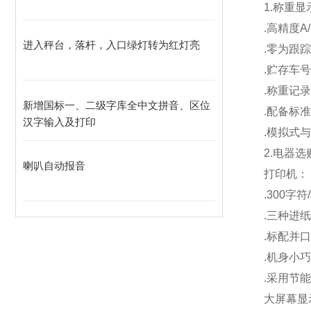
1.
称重显
.
高精度A/
进入秤台，落杆，入口绿灯转为红灯亮
.
零为跟踪
.
贮存车号
.
称重记录
新增国标一、二级字库全中文拼音、区位
.
配备标准
汉字输入及打印
.
模拟式与
2.
电器选
喇叭自动报音
打印机：
.300
字符
.
三种进纸
.
标配并口
.
机身小巧
.
采用节能
大屏幕显