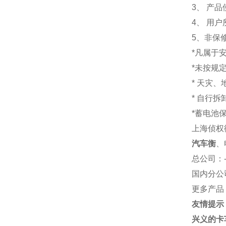
3、 产
4、 用
5、非保
*凡属于
*未按规
* 天灾
* 自行
*蓄电池
上海侦权
汽车衡
、
总公司
：
国内分公
更多产品
友情提示
兴义的卡