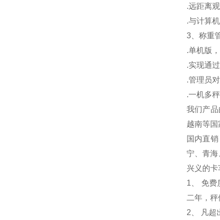
.
远距离观
.
与计算机
3
、称重
.
单机版，
.
实现通过
.
管理员对
.
一机多秤
我们产品
越南等国
国内直销
宁、青海
兴义的卡
1
、 免
二年，秤
2、 凡