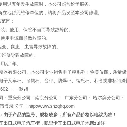
品使用过五年发生故障时，本公司照常给予服务。
户所在地暂无维修单位的，请将产品发至本公司修理。
修范围：
安装、使用、保管不当而导致故障的。
定使用电源而导致故障的。
、地变、鼠患、虫害导致故障的。
拆卸维修导致故障的。
保用期1年。
衡器有限公司、本公司专业销售电子秤系列！物美价廉，质量保
电子叉车秤、吊钩秤、台秤、防爆秤、钢瓶秤、和各类非标特殊
-602 : ：耿超
司：重庆分公司：南京分公司： 广东分公司： 哈尔滨分公司：
 请登录 公司：
http://www.shzqhq.com
：由于产品的型号、规格较多，所有产
品价格以电议为准！
车出口式电子汽车衡，凯里卡车出口式电子地磅zui
好