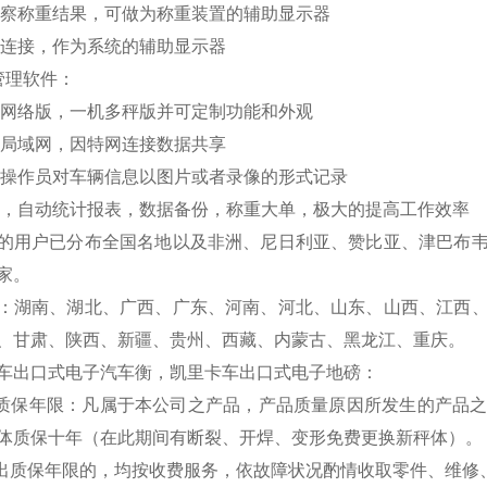
察称重结果，可做为称重装置的辅助显示器
连接，作为系统的辅助显示器
管理软件：
网络版，一机多秤版并可定制功能和外观
局域网，因特网连接数据共享
操作员对车辆信息以图片或者录像的形式记录
，自动统计报表，数据备份，称重大单，极大的提高工作效率
的用户已分布全国名地以及非洲、尼日利亚、赞比亚、津巴布
家。
：湖南、湖北、广西、广东、河南、河北、山东、山西、江西
、甘肃、陕西、新疆、贵州、西藏、内蒙古、黑龙江、重庆。
车出口式电子汽车衡，凯里卡车出口式电子地磅
：
费质保年限：凡属于本公司之产品，产品质量原因所发生的产品
体质保十年（在此期间有断裂、开焊、变形免费更换新秤体）。
超出质保年限的，均按收费服务，依故障状况酌情收取零件、维修