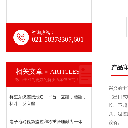
咨询热线：
021-58378307,601
产品
相关文章
ARTICLES
致力于成为更好的解决方案供应商！
兴义的卡
称重系统连接滚道，平台，立罐，糟罐，
㈠出口式
料斗，反应釜
长、不超
具、组装
电子地磅视频监控和称重管理融为一体
设备。