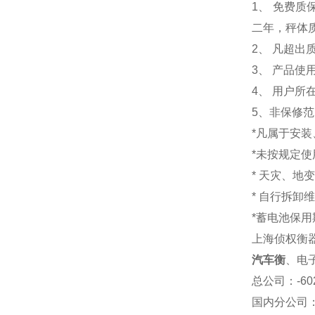
1
、 免费质
二年，秤体
2、 凡超
3、 产品
4、 用户
5、非保修
*凡属于安
*未按规定
* 天灾、地
* 自行拆卸
*蓄电池保用
上海侦权衡
汽车衡
、电
总公司
：-6
国内分公司