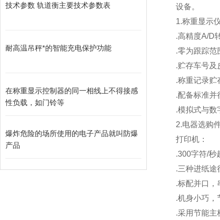
技术参数 轨道衡主要技术参数表
设备。
1.
称重显示
.
高精度A/D
耐高温吊秤*的智能充电保护功能
.
零为跟踪范
.
贮存车号及
.
称重记录贮存
在称重显示控制器的同一相线上不得接感
.
配备标准并
性负载，如门铃等
.
模拟式与数
2.
电器选购
爆炸危险的场所使用的电子产品就叫防爆
打印机：
产品
.300
字符/
.
三种进纸途
.
标配并口，
.
机身小巧，
.
采用节能主板