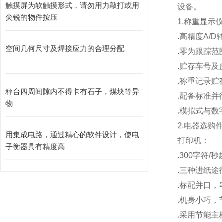
触摸屏为软触摸形式，请勿用力敲打或用
设备。
尖锐的物件按压
1.
称重显示
.
高精度A/D
空间几何尺寸及焊接应力的合理分配
.
零为跟踪范
.
贮存车号及
.
称重记录贮存
秤台四周间隙内不得卡有石子，煤块等异
.
配备标准并
物
.
模拟式与数
2.
电器选购
用集成电路，通过精心的软件设计，使电
打印机：
子衡器具有精度高
.300
字符/
.
三种进纸途
.
标配并口，
.
机身小巧，
.
采用节能主板