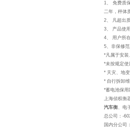
1
、 免费质
二年，秤体
2、 凡超
3、 产品
4、 用户
5、非保修
*凡属于安
*未按规定
* 天灾、地
* 自行拆卸
*蓄电池保用
上海侦权衡
汽车衡
、电
总公司
：-6
国内分公司