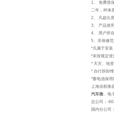
1
、 免费质
二年，秤体
2、 凡超
3、 产品
4、 用户
5、非保修
*凡属于安
*未按规定
* 天灾、地
* 自行拆卸
*蓄电池保用
上海侦权衡
汽车衡
、电
总公司
：-6
国内分公司