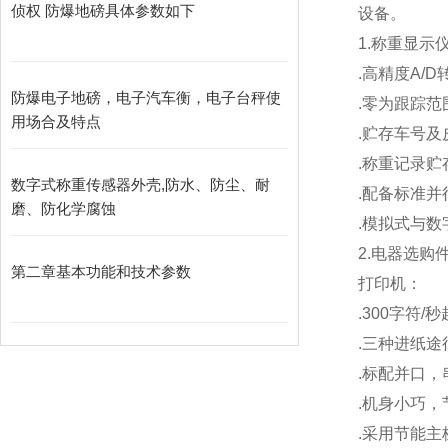
侦权 防爆地磅具体参数如下
设备。
1.
称重显示
.
高精度A/D
防爆电子地磅，电子汽车衡，电子台秤使
.
零为跟踪范
用场合及特点
.
贮存车号及
.
称重记录贮存
数字式称重传感器外壳,防水、防尘、耐
.
配备标准并
磨、防化学腐蚀
.
模拟式与数
2.
电器选购
第二章基本功能和技术参数
打印机：
.300
字符/
.
三种进纸途
.
标配并口，
.
机身小巧，
.
采用节能主板