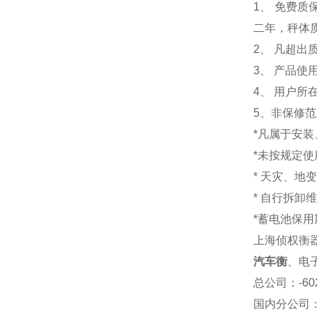
1
、 免费质
二年，秤体
2、 凡超
3、 产品
4、 用户
5、非保修
*凡属于安
*未按规定
* 天灾、地
* 自行拆卸
*蓄电池保用
上海侦权衡
汽车衡
、电
总公司
：-6
国内分公司