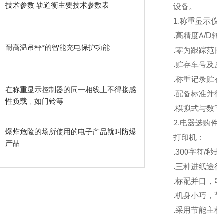
技术参数 轨道衡主要技术参数表
设备。
1.
称重显示
.
高精度A/D
耐高温吊秤*的智能充电保护功能
.
零为跟踪范
.
贮存车号及
.
称重记录贮存
在称重显示控制器的同一相线上不得接感
.
配备标准并
性负载，如门铃等
.
模拟式与数
2.
电器选购
爆炸危险的场所使用的电子产品就叫防爆
打印机：
产品
.300
字符/
.
三种进纸途
.
标配并口，
.
机身小巧，
.
采用节能主板