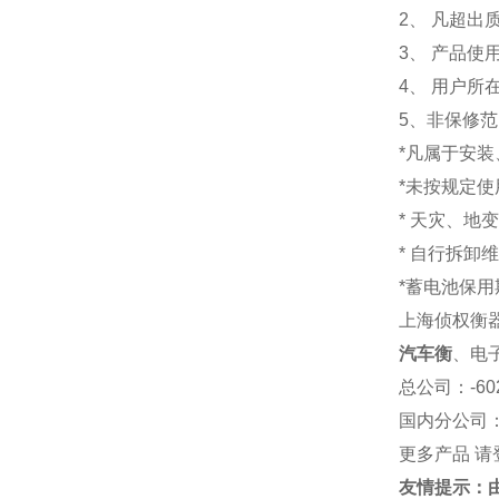
2、 凡超
3、 产品
4、 用户
5、非保修
*凡属于安
*未按规定
* 天灾、地
* 自行拆卸
*蓄电池保用
上海侦权衡
汽车衡
、电
总公司
：-6
国内分公司
更多产品 请
友情提示：