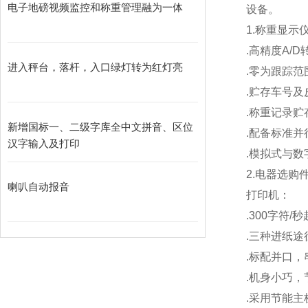
电子地磅视频监控和称重管理融为一体
设备。
1.
称重显示
.
高精度A/D
进入秤台，落杆，入口绿灯转为红灯亮
.
零为跟踪范
.
贮存车号及
.
称重记录贮存
新增国标一、二级字库全中文拼音、区位
.
配备标准并
汉字输入及打印
.
模拟式与数
2.
电器选购
喇叭自动报音
打印机：
.300
字符/
.
三种进纸途
.
标配并口，
.
机身小巧，
.
采用节能主板