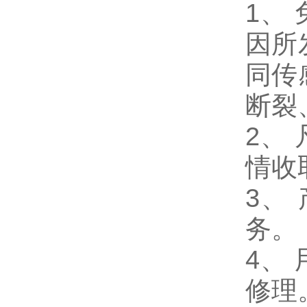
1
、
因所
同传
断裂
2、
情收
3、
务。
4、
修理