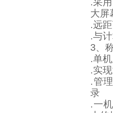
.
采用
大屏
.
远距
.
与计
3
、
.
单机
.
实现
.
管
录
.
一