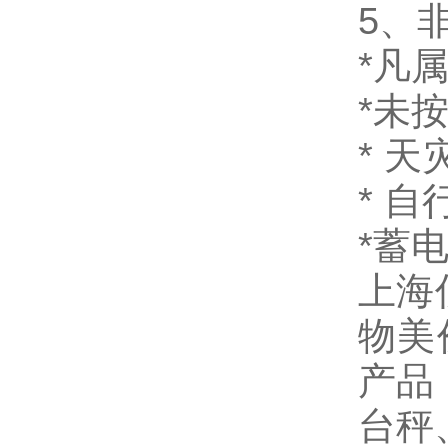
5、
*凡
*未
* 
* 
*蓄
上海
物美
产品
台秤