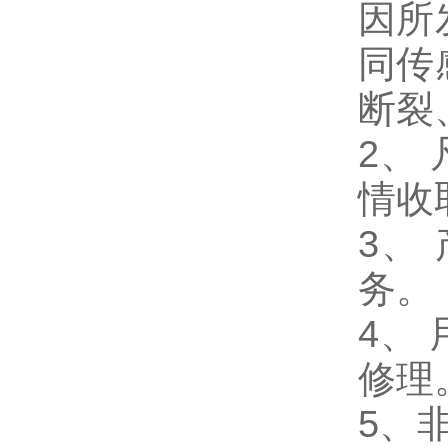
因所
同传
断裂
2、
情收
3、
务。
4、
修理
5、