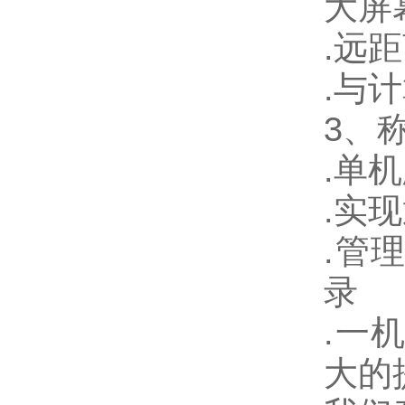
大屏
.
远距
.
与计
3
、
.
单机
.
实现
.
管
录
.
一
大的