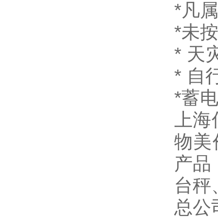
*凡
*未
* 
* 
*蓄
上海
物美
产品
台秤
总公