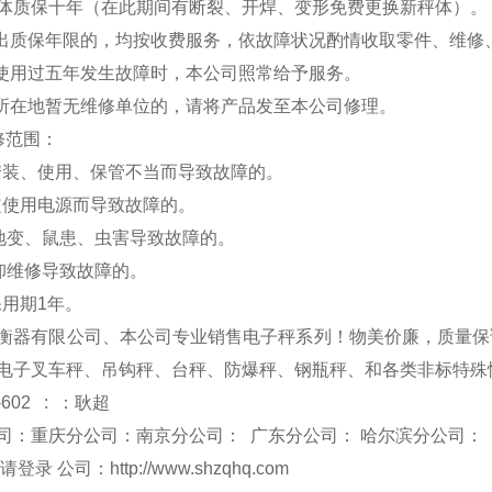
体质保十年（在此期间有断裂、开焊、变形免费更换新秤体）。
超出质保年限的，均按收费服务，依故障状况酌情收取零件、维修
品使用过五年发生故障时，本公司照常给予服务。
户所在地暂无维修单位的，请将产品发至本公司修理。
修范围：
安装、使用、保管不当而导致故障的。
定使用电源而导致故障的。
、地变、鼠患、虫害导致故障的。
拆卸维修导致故障的。
保用期1年。
衡器有限公司、本公司专业销售电子秤系列！物美价廉，质量保
电子叉车秤、吊钩秤、台秤、防爆秤、钢瓶秤、和各类非标特殊
-602 : ：耿超
司：重庆分公司：南京分公司： 广东分公司： 哈尔滨分公司：
 请登录 公司：
http://www.shzqhq.com