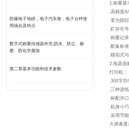
1.
称重显
.
高精度A/
防爆电子地磅，电子汽车衡，电子台秤使
.
零为跟踪
用场合及特点
.
贮存车号
.
称重记录
数字式称重传感器外壳,防水、防尘、耐
.
配备标准
磨、防化学腐蚀
.
模拟式与
2.
电器选
第二章基本功能和技术参数
打印机：
.300
字符
.
三种进纸
.
标配并口
.
机身小巧
.
采用节能
大屏幕显