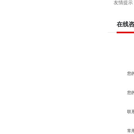
友情提示
在线
您
您
联
常