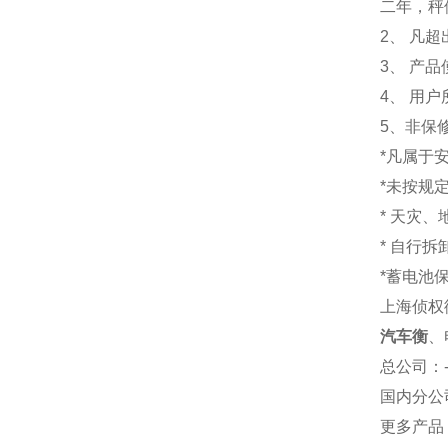
二年，秤
2、 凡
3、 产
4、 用
5、非保
*凡属于
*未按规
* 天灾
* 自行
*蓄电池
上海侦权
汽车衡
、
总公司
：
国内分公
更多产品