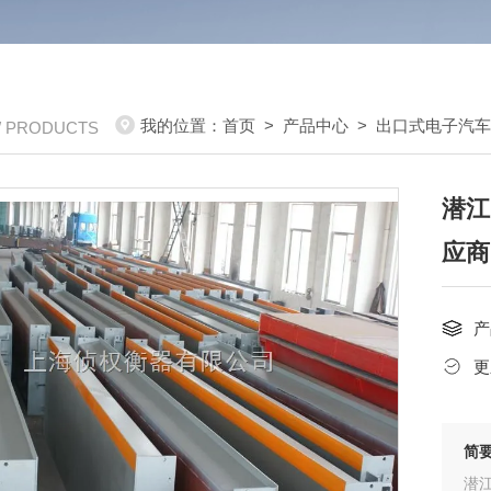
我的位置：
首页
>
产品中心
>
出口式电子汽
/ PRODUCTS
潜江
应商
产
更
简
潜