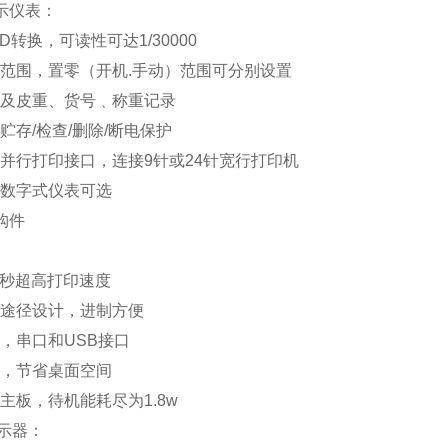
示仪表：
D转换，可读性可达1/30000
范围，置零（开机.手动）范围可分别设置
及皮重、货号﹑称重记录
贮存/检查/删除/断电保护
并行打印接口，连接9针或24针宽行打印机
数字式仪表可选
购件
/秒超高打印速度
途径设计，进制方便
，串口和USB接口
，节省桌面空间
主板，待机能耗尽为1.8w
示器：