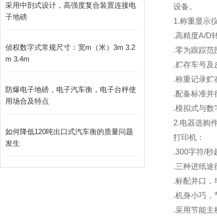
采用中剖式设计，高强度复合装置连接电
设备。
子地磅
1.
称重显示
.
高精度A/D
侦权数字式常规尺寸：宽m（米）3m 3.2
.
零为跟踪范
m 3.4m
.
贮存车号及
.
称重记录贮存
防爆电子地磅，电子汽车衡，电子台秤使
.
配备标准并
用场合及特点
.
模拟式与数
2.
电器选购
如何降低120吨出口式汽车衡的质量问题
打印机：
发生
.300
字符/
.
三种进纸途
.
标配并口，
.
机身小巧，
.
采用节能主板