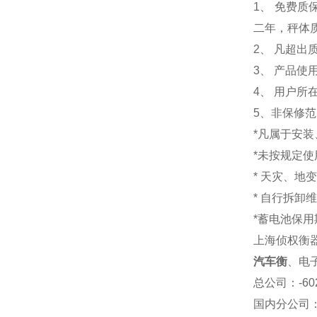
1
、 免费质
二年，秤体
2、 凡超
3、 产品
4、 用户
5、非保修
*凡属于安
*未按规定
* 天灾、地
* 自行拆卸
*蓄电池保用
上海侦权衡
汽车衡
、电
总公司
：-6
国内分公司