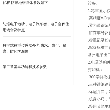
侦权 防爆地磅具体参数如下
设备。
1.
称重显示
.
高精度A/D
防爆电子地磅，电子汽车衡，电子台秤使
.
零为跟踪范
用场合及特点
.
贮存车号及
.
称重记录贮存
数字式称重传感器外壳,防水、防尘、耐
.
配备标准并
磨、防化学腐蚀
常州电子出
2.
电器选购
第二章基本功能和技术参数
打印机：
.300
字符/
.
三种进纸途
.
标配并口，
.
机身小巧，
.
采用节能主板