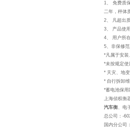
1
、 免费质
二年，秤体
2、 凡超
3、 产品
4、 用户
5、非保修
*凡属于安
*未按规定
* 天灾、地
* 自行拆卸
*蓄电池保用
上海侦权衡
汽车衡
、电
总公司
：-6
国内分公司