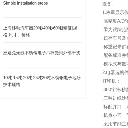
Simple installation steps
设备。
1.
称重显示
.
高精度A/D
上海移动汽车衡20吨/40吨/60吨|精度|规
.
零为跟踪范
格|尺寸、价格
.
贮存车号及
.
称重记录贮存
应避免无线不锈钢电子吊秤受到外部干扰
.
配备标准并
.
模拟式与数
2.
电器选购
10吨 15吨 20吨 25吨30吨不锈钢电子地磅
打印机：
技术规格
.300
字符/
.
三种进纸途
.
标配并口，
.
机身小巧，
.
采用节能主板