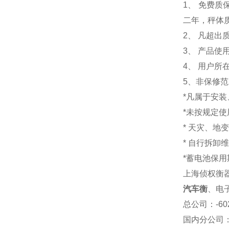
1
、 免费质
二年，秤体
2、 凡超
3、 产品
4、 用户
5、非保修
*凡属于安
*未按规定
* 天灾、地
* 自行拆卸
*蓄电池保用
上海侦权衡
汽车衡
、电
总公司
：-6
国内分公司