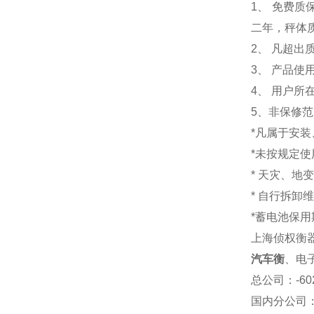
1
、 免费质
二年，秤体
2、 凡超
3、 产品
4、 用户
5、非保修
*凡属于安
*未按规定
* 天灾、地
* 自行拆卸
*蓄电池保用
上海侦权衡
汽车衡
、电
总公司
：-6
国内分公司