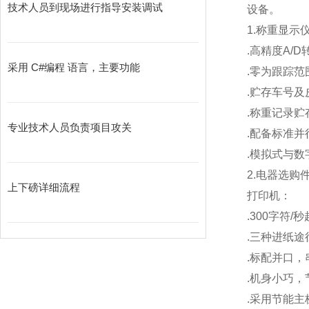
技术人员到现场进行指导安装调试
设备。
1.
称重显示
.
高精度A/D
采用 C#编程 语言，主要功能
.
零为跟踪范
.
贮存车号及
.
称重记录贮存
专业技术人员负责项目攻关
.
配备标准并
.
模拟式与数
2.
电器选购
上下磅详细流程
打印机：
.300
字符/
.
三种进纸途
.
标配并口，
.
机身小巧，
.
采用节能主板