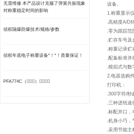
无需维修 本产品设计克服了弹簧共振现象
设备。
对称重稳定时间的影响
1.
称重显示
.
高精度A/D
侦权隔爆防爆技术/规格/参数
.
零为跟踪范
.
贮存车号及
.
称重记录贮存
侦权年底电子称重设备*！*！质量保证！
.
配备标准并
.
模拟式与数
2.
电器选购
PFA774C（􀙷􀡀􀟭）􀤰􀺍􀡀􀟭
打印机：
.300
字符/
.
三种进纸途
.
标配并口，
.
机身小巧，
.
采用节能主板