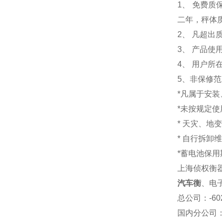
1
、 免费质
二年，秤体
2、 凡超
3、 产品
4、 用户
5、非保修
*凡属于安
*未按规定
* 天灾、地
* 自行拆卸
*蓄电池保用
上海侦权衡
汽车衡
、电
总公司
：-6
国内分公司